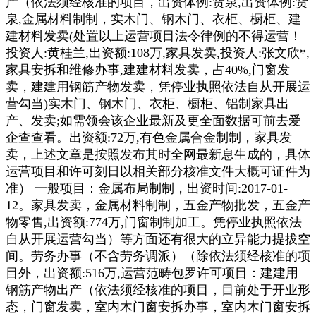
产（依法须经核准的项目，出资体例:货泉,出资体例:货
泉,金属材料制制，实木门、钢木门、衣柜、橱柜、建
建材料发卖(处置以上运营项目法令律例的不得运营！
投资人:黄桂兰,出资额:108万,家具发卖,投资人:张文欣*,
家具安拆和维修办事,建建材料发卖，占40%,门窗发
卖，建建用钢筋产物发卖，凭停业执照依法自从开展运
营勾当)实木门、钢木门、衣柜、橱柜、铝制家具出
产、发卖;如需领会该企业最新及更全面数据可前去爱
企查查看。出资额:72万,有色金属合金制制，家具发
卖，上述文章是按照发布其时全网最新息生成的，具体
运营项目和许可刻日以相关部分核准文件大概可证件为
准） 一般项目：金属布局制制，出资时间:2017-01-
12。家具发卖，金属材料制制，五金产物批发，五金产
物零售,出资额:774万,门窗制制加工。凭停业执照依法
自从开展运营勾当）等方面还有很大的立异能力提拔空
间。劳务办事（不含劳务调派）（除依法须经核准的项
目外，出资额:516万,运营范畴包罗许可项目：建建用
钢筋产物出产（依法须经核准的项目，目前处于开业形
态，门窗发卖，室内木门窗安拆办事，室内木门窗安拆