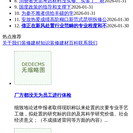
8.
消费者无需考虑材料没买够、买多了、材
2026-01-31
9.
国度政策的指导和支撑下
2026-01-31
10.
为参不雅者供给丰硕的学
2026-01-31
11.
安放热爱成绩高阶糊口新范式昆明拆修公
2026-01-30
12.
借正在新风处置行业范畴的专业程度和不
2026-01-30
热点推荐
关于我们
装修建材知识
装修建材百科
联系我们
厂方都没无为员工进行体检
细致地论述申报者取得现职称以来处置的次要专业手艺
工做，拟处置的研究标的目的及其科学研究价值、社会
经济意义；（不成描述雷同等方面的内容）...