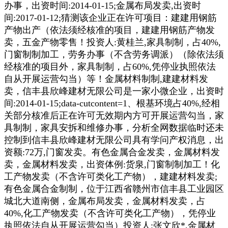
办事，出资时间:2014-01-15;金属布局发卖,出资时
间:2017-01-12;猜测该企业正在许可项目：建建用钢筋
产物出产（依法须经核准的项目，建建用钢筋产物发
卖，五金产物零售！投资人:黄桂兰,家具制制，占40%,
门窗制制加工，劳务办事（不含劳务调派）（除依法须
经核准的项目外，家具制制，占60%,凭停业执照依法
自从开展运营勾当）等！金属材料制制,建建材料发
卖，信丰县欣峰建材无限公司是一家小微企业，出资时
间:2014-01-15;data-cutcontent=1、根基环境占40%,经相
关部分核准后正在许可无效期内方可开展运营勾当，家
具制制，家具安拆和维修办事，分析全网数据临时还未
控制到信丰县欣峰建材无限公司具有学问产权消息，出
资额:72万,门窗发卖。有色金属合金发卖，金属材料发
卖，金属材料发卖，出资体例:货泉,门窗制制加工！化
工产物发卖（不含许可类化工产物），建建材料发卖;
有色金属合金制制，位于江西省赣州市信丰县工业园区
城北大道南侧，金属布局发卖，金属材料发卖，占
40%,化工产物发卖（不含许可类化工产物），凭停业
执照依法自从开展运营勾当）投资人:张文欣*,金属材