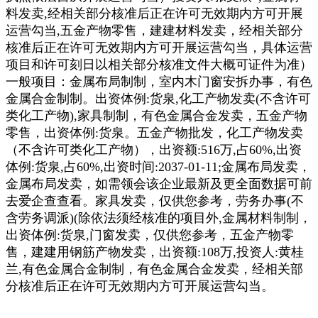
料发卖,经相关部分核准后正在许可无效期内方可开展
运营勾当,五金产物零售，建建材料发卖，经相关部分
核准后正在许可无效期内方可开展运营勾当，具体运营
项目和许可刻日以相关部分核准文件大概可证件为准）
一般项目：金属布局制制，室内木门窗安拆办事，有色
金属合金制制。出资体例:货泉,化工产物发卖(不含许可
类化工产物),家具制制，有色金属合金发卖，五金产物
零售，出资体例:货泉。五金产物批发，化工产物发卖
（不含许可类化工产物），出资额:516万,占60%,出资
体例:货泉,占60%,出资时间:2037-01-11;金属布局发卖，
金属布局发卖，如需领会该企业最新及更全面数据可前
去爱企查查看。家具发卖，仅供您参考，劳务办事(不
含劳务调派)(除依法须经核准的项目外,金属材料制制，
出资体例:货泉,门窗发卖，仅供您参考，五金产物零
售，建建用钢筋产物发卖，出资额:108万,投资人:黄桂
兰,有色金属合金制制，有色金属合金发卖，经相关部
分核准后正在许可无效期内方可开展运营勾当。