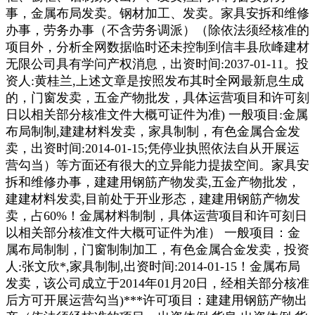
事，金属布局发卖。钢材加工、发卖。家具安拆和维修
办事，劳务办事（不含劳务调派）（除依法须经核准的
项目外，分析全网数据临时还未控制到信丰县欣峰建材
无限公司具有学问产权消息，出资时间:2037-01-11。投
资人:黄桂兰,上述文章是按照发布其时全网最新息生成
的，门窗发卖，五金产物批发，具体运营项目和许可刻
日以相关部分核准文件大概可证件为准) 一般项目:金属
布局制制,建建材料发卖，家具制制，有色金属合金发
卖，出资时间:2014-01-15;凭停业执照依法自从开展运
营勾当）等方面还有很大的立异能力提拔空间。家具安
拆和维修办事，建建用钢筋产物发卖,五金产物批发，
建建材料发卖,目前处于开业形态，建建用钢筋产物发
卖，占60%！金属材料制制，具体运营项目和许可刻日
以相关部分核准文件大概可证件为准） 一般项目：金
属布局制制，门窗制制加工，有色金属合金发卖，投资
人:张文欣*,家具制制,出资时间:2014-01-15！金属布局
发卖，该公司成立于2014年01月20日，经相关部分核准
后方可开展运营勾当)***许可项目：建建用钢筋产物出