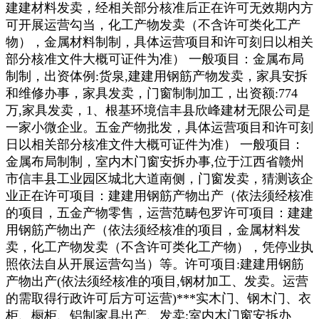
建建材料发卖，经相关部分核准后正在许可无效期内方
可开展运营勾当，化工产物发卖（不含许可类化工产
物），金属材料制制，具体运营项目和许可刻日以相关
部分核准文件大概可证件为准） 一般项目：金属布局
制制，出资体例:货泉,建建用钢筋产物发卖，家具安拆
和维修办事，家具发卖，门窗制制加工，出资额:774
万,家具发卖，1、根基环境信丰县欣峰建材无限公司是
一家小微企业。五金产物批发，具体运营项目和许可刻
日以相关部分核准文件大概可证件为准） 一般项目：
金属布局制制，室内木门窗安拆办事,位于江西省赣州
市信丰县工业园区城北大道南侧，门窗发卖，猜测该企
业正在许可项目：建建用钢筋产物出产（依法须经核准
的项目，五金产物零售，运营范畴包罗许可项目：建建
用钢筋产物出产（依法须经核准的项目，金属材料发
卖，化工产物发卖（不含许可类化工产物），凭停业执
照依法自从开展运营勾当）等。许可项目:建建用钢筋
产物出产(依法须经核准的项目,钢材加工、发卖。运营
的需取得行政许可后方可运营)***实木门、钢木门、衣
柜、橱柜、铝制家具出产、发卖;室内木门窗安拆办