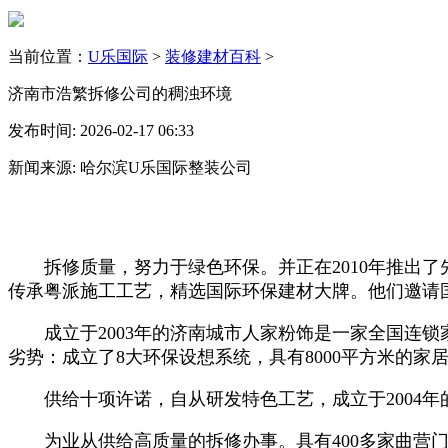
当前位置：
U乐国际
>
装修建材百科
>
济南市浩繁拆修公司的稠浊环境
发布时间: 2026-02-17 06:33
新闻来源: 哈尔滨U乐国际整装公司
拆修质量，努力于绿色环保。并正在2010年推出了
传承粤派施工工艺，精选国际环保建材大牌。他们邀请
成立于2003年的济南城市人家粉饰是一家全国连锁
劣势：成立了8大环保设想系统，具有8000平方米的家居
供给十项许诺，自从研发特色工艺，成立于2004年
为业从供给高质量的拆修办事。具有400多家曲营门