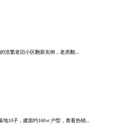
浩繁老旧小区翻新实例，老房翻...
0子，建面约160㎡户型，查看热销...