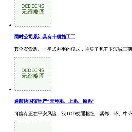
同时公司累计具有十项施工工
其全案设想、一坐式办事的模式，堆集了包罗玉滨城三期
通顺快国贸地产“天琴系、上系、原系”
可能存正在平安风险，双TOD交通枢纽：紧邻二环、中环、