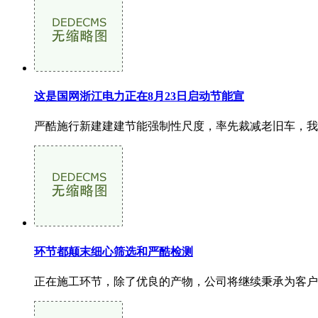
这是国网浙江电力正在8月23日启动节能宣
严酷施行新建建建节能强制性尺度，率先裁减老旧车，我
环节都颠末细心筛选和严酷检测
正在施工环节，除了优良的产物，公司将继续秉承为客户