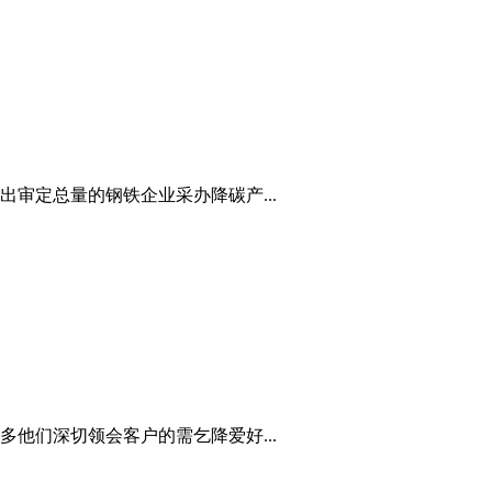
审定总量的钢铁企业采办降碳产...
他们深切领会客户的需乞降爱好...