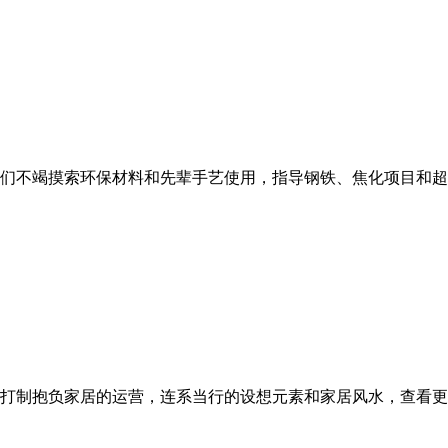
们不竭摸索环保材料和先辈手艺使用，指导钢铁、焦化项目和超出
打制抱负家居的运营，连系当行的设想元素和家居风水，查看更多