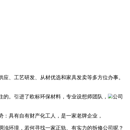
供应、工艺研发、从材优选和家具发卖等多方位办事。
住的。引进了欧标环保材料，专业设想师团队，
公司
势：具有自有财产化工人，是一家老牌企业，
稠浊环境，若何寻找一家正轨、有实力的拆修公司呢？