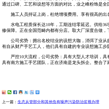
通过口碑、工艺和设想等方面的对比，业之峰粉饰是全
施工人员持证上岗，杜绝增项费用。享有很高的出名
水电工程质保长达10年，工期连结零延迟。供给36
修保障。正在全国范畴内都有分店。取大厂深度合做，下
公司劣势：拥出名校结业的设想大咖，消弭了业从的后
有自从财产手艺工人，他们具有自建的专业设想施工步
严控10大流程，公司劣势：具有大型人才培训，具有
具有南方施工手艺团队，正在济南是龙头拆企。整合了
上一篇：
生态从管部分和其他负有噪声污染防治监视办理