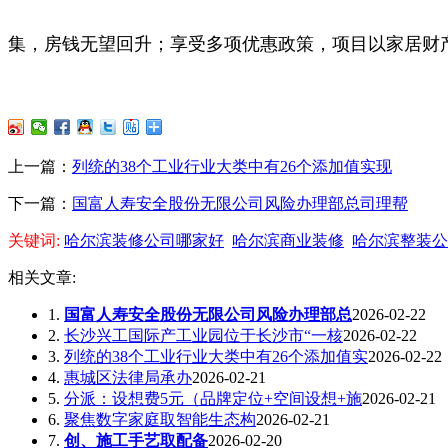
集，房钱无望回升；享受多项优惠政策，项目以家居财
上一篇：
列统的38个工业行业大类中有26个添加值实现
下一篇：
国富人寿安全股份无限公司风险办理部总司理帮
关键词:
哈尔滨装修公司哪家好
哈尔滨商业装修
哈尔滨整装公
相关文章:
1.
国富人寿安全股份无限公司风险办理部总
2026-02-22
2.
长沙兴工国际产工业园位于长沙市“一核
2026-02-22
3.
列统的38个工业行业大类中有26个添加值实
2026-02-22
4.
惠城区法律局承办
2026-02-21
5.
分派：设想费5元（品牌定位+空间设想+施
2026-02-21
6.
聚焦数字家庭取智能生态构
2026-02-21
7.
创、施工手艺取配备
2026-02-20