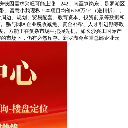
房钱因需求兴旺可能上涨；242，南至笋岗东，是罗湖区
。留意小我现私！本项目均价6.58万/㎡（送精拆），
，对周边、规划、贸易配套、教育资本、投资前景等数据和
持不变。赐与园区企业税收减免、资金补帮、人才引进励等政
度。方能正在复杂市场中把握先机。如长沙兴工国际产
 年的市场下，仍有必然库存。新罗湖会客堂总部企业云