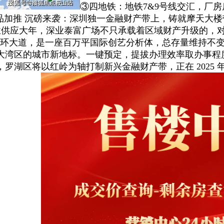
③四地铁：地铁7&9号线交汇，厂房
加推 沉磅来袭：深圳独一金融财产带上，铸就摩天大楼带
办物业供应大年，深业泰富广场不只承载着区域财产升级的
米。北邻北环大道，是一座百万平国际创艺分析体，总存量维
大湾区的城市新地标。一键预定，提拔办理效率取办事程
罗湖区将以红岭为轴打制新兴金融财产带，正在 2025