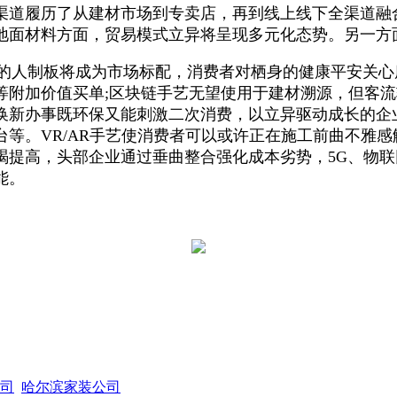
道履历了从建材市场到专卖店，再到线上线下全渠道融
地面材料方面，贸易模式立异将呈现多元化态势。另一方
加的人制板将成为市场标配，消费者对栖身的健康平安关
等附加价值买单;区块链手艺无望使用于建材溯源，但客
换新办事既环保又能刺激二次消费，以立异驱动成长的企
等。VR/AR手艺使消费者可以或许正在施工前曲不雅
竭提高，头部企业通过垂曲整合强化成本劣势，5G、物
能。
司
哈尔滨家装公司