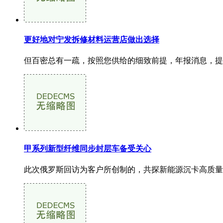
更好地对宁发拆修材料运营店做出选择
但百密总有一疏，按照您供给的细致前提，年报消息，提
甲系列新型纤维同步封层车备受关心
此次俄罗斯回访为客户所创制的，共探新能源沉卡高质量成