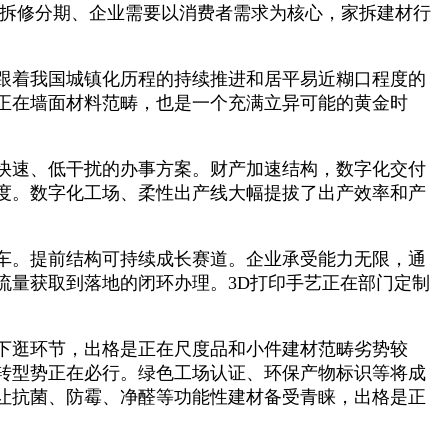
拆修分期、企业需要以消费者需求为核心，家拆建材行
跟着我国城镇化历程的持续推进和居平易近糊口程度的
正在墙面材料范畴，也是一个充满立异可能的黄金时
快速、低干扰的办事方案。财产加速结构，数字化交付
度。数字化工场、柔性出产线大幅提拔了出产效率和产
车。提前结构可持续成长赛道。企业承受能力无限，通
流量获取到落地的闭环办理。3D打印手艺正在部门定制
下逛环节，出格是正在尺度品和小件建材范畴劣势较
转型势正在必行。绿色工场认证、环保产物标识等将成
让抗菌、防霉、净醛等功能性建材备受青睐，出格是正