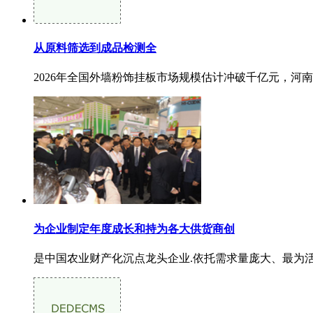
从原料筛选到成品检测全
2026年全国外墙粉饰挂板市场规模估计冲破千亿元，河
为企业制定年度成长和持为各大供货商创
是中国农业财产化沉点龙头企业.依托需求量庞大、最为活