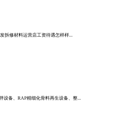
拆修材料运营店工资待遇怎样样...
备、RAP精细化骨料再生设备、整...