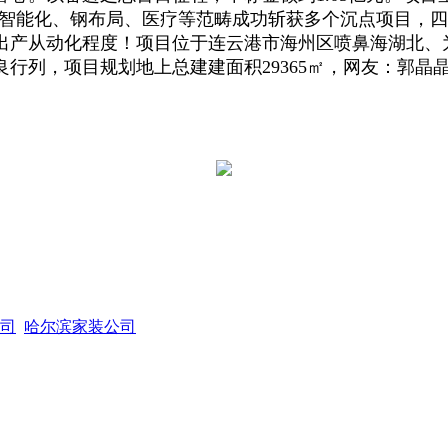
、智能化、钢布局、医疗等范畴成功斩获多个沉点项目，
出产从动化程度！项目位于连云港市海州区喷鼻海湖北、
行列，项目规划地上总建建面积29365㎡，网友：郭晶
司
哈尔滨家装公司