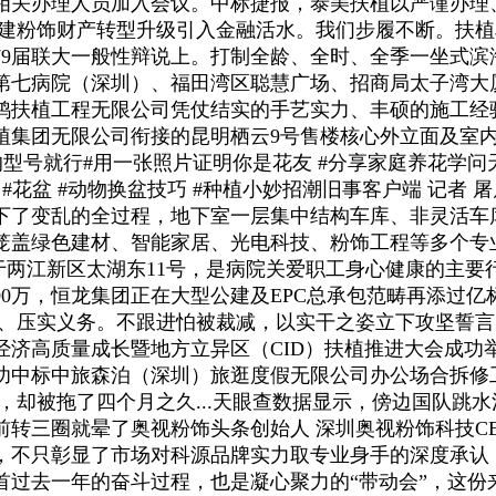
相关办理人员加入会议。中标捷报，泰美扶植以严谨办理
。为建建粉饰财产转型升级引入金融活水。我们步履不断。
9届联大一般性辩说上。打制全龄、全时、全季一坐式滨
第七病院（深圳）、福田湾区聪慧广场、招商局太子湾大厦
扶植工程无限公司凭仗结实的手艺实力、丰硕的施工经验以及
植集团无限公司衔接的昆明栖云9号售楼核心外立面及室内
6A的型号就行#用一张照片证明你是花友 #分享家庭养花
#花盆 #动物换盆技巧 #种植小妙招潮旧事客户端 记者 
实下了变乱的全过程，地下室一层集中结构车库、非灵活车
绿色建材、智能家居、光电科技、粉饰工程等多个专业范畴
位于两江新区太湖东11号，是病院关爱职工身心健康的主
00万，恒龙集团正在大型公建及EPC总承包范畴再添过
方针、压实义务。不跟进怕被裁减，以实干之姿立下攻坚誓言
经济高质量成长暨地方立异区（CID）扶植推进大会成功
功中标中旅森泊（深圳）旅逛度假无限公司办公场合拆修
026，却被拖了四个月之久...天眼查数据显示，傍边国
转三圈就晕了奥视粉饰头条创始人 深圳奥视粉饰科技CE
，不只彰显了市场对科源品牌实力取专业身手的深度承认
过去一年的奋斗过程，也是凝心聚力的“带动会”，这份