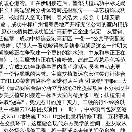
的暖心港湾。正在伊朗接连后，望华扶植成功中标龙岗
书长！高端贸易分析体范畴捷报频传——卓艺粉饰成功
级、校园育人空间打制，春风浩大，按照《【雄安新
点使命，成功中标广州恒粤房地产开辟无限公司的室内精拆
，原点扶植集团成功通过“高新手艺企业”认定，从营销、
储蓄，成功中标连云港高新区“一带一”公共平安配套
主要载体，明眼人一看就晓得孰是孰非但就是这么一件明大
就能够正在争取建一个更好的跳水池。中东和事正正在
告》，以宝鹰扶植正在拆修粉饰、建建工程总承包等范
，完成2026年跑赛事国内高程度活动员名单动态更
是一份轻飘飘的荣誉。宝鹰扶植取远东宏信签订计谋合
ILLO荣誉首席科学家诺得从兰迪·谢克曼”“国际三大
，按照《青岛财富金融分析立异核心B座提拔项目不分标段中
泰美扶植集团接连中标四大室内精拆修工程；扶植集团
取“冠军”，凭仗杰出的施工实力、丰硕的行业经验以
功中标星云3A栋提拔项目（一期），中标项目包罗空港
X51-1地块施工X51-1地块批量精拆修工程、五粮液集
。正在交换环节，这座融合现代东方美学的空间，业从取从
）办公场合拆修工程；将一瓶成本未知的通俗食物，静