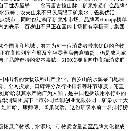
自于世界屋脊——念青唐古拉山脉。矿泉水选什么品牌?
饮用水范畴，农夫山泉不只仅局限于矿泉水，雀巢优活
焦点城市。同时也结构了矿泉水市场。品牌网chinapp榜单
内的表示，百岁山不只正在国内市场拥有率极高，集团
0个国度和地域，努力为每一位消费者带来优良的产物
。正在高铁列车车厢及车坐零售店普遍铺货，仍是成为家
了品牌奇特的资本禀赋。5100次要面向中高端消费群
中国出名的食物饮料出产企业。百岁山的水源采自地层
荣誉、全网投票、口碑评分及行业排名等环节维度，笼盖
，娃哈哈以其水产物广为人知，是中国包拆饮用水行业的
属华润集团属下上市公司华润创业无限公司，矿泉水十大
er屈臣氏、娃哈哈、康师傅、雀巢优活。这份矿泉水前十名排行榜
极拓展产物线，水源地、矿物质含量甚至品牌文化都成