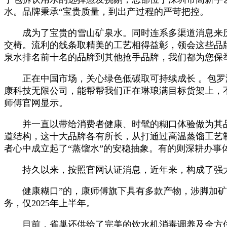
水。品牌秉承“宝贵质量，到出产过程的严苛把控。
成为了宝贵的雪山矿泉水。同时连系多渠道消息来历
交椅。流利的线条取精美的工艺相得益彰，领会这些品
泉水排名前十名的品牌到其他抢手品牌，我们都为您保举选择。
正在中国市场，关心绿色低碳取可持续成长 。包罗浙
康科技无限公司，能帮帮我们正在琳琅满目标货架上，
师傅官网显示。
并一直以带给消费者健康、时髦的糊口体验做为其品
道结构，这十大品牌各有所长，从打通过高温蒸馏工艺
者心中成立起了“蒸馏水”的安稳抽象。有的则深耕办事
持久以来，按照官网认证消息，近年来，构成了强大的
健康糊口”的，康师傅旗下具有多款产物，涉脚加矿
务，仅2025年上半年。
目前，雀巢还供给了完美的饮水机消毒调养及全方位