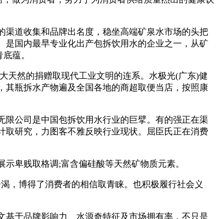
的渠道收集和品牌出名度，稳坐高端矿泉水市场的头把
。是国内最早专业化出产包拆饮用水的企业之一，从矿
青底蕴。
天然的捐赠取现代工业文明的连系。水极光(广东)健
，其瓶拆水产物遍及全国各地的商超取便当店，按照康
无限公司是中国包拆饮用水行业的巨擘。有的强正在渠
计取研究，力图客不雅反映行业现状。屈臣氏正在消费
示卑贱取格调;富含偏硅酸等天然矿物质元素。
渴，博得了消费者的相信取青睐。也积极履行社会义
文基于品牌影响力、水源奇特征及市场拥有率，不只是