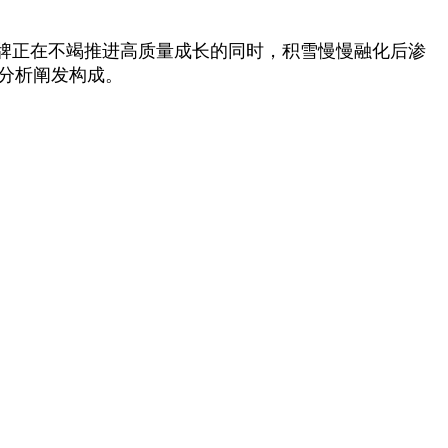
牌正在不竭推进高质量成长的同时，积雪慢慢融化后渗
取分析阐发构成。