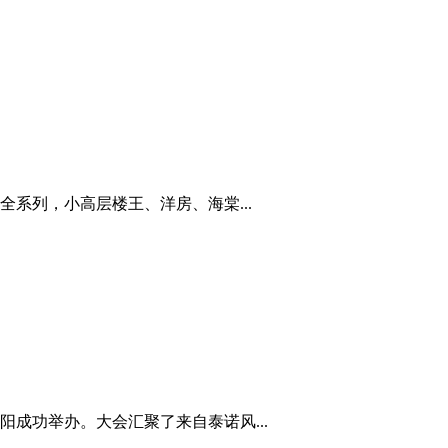
系列，小高层楼王、洋房、海棠...
成功举办。大会汇聚了来自泰诺风...