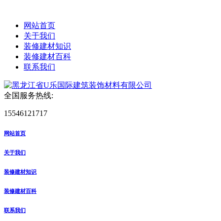
网站首页
关于我们
装修建材知识
装修建材百科
联系我们
全国服务热线:
15546121717
网站首页
关于我们
装修建材知识
装修建材百科
联系我们