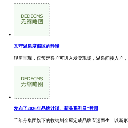
又守温泉度假区的静谧
现房呈现，仅预定客户可进入发卖现场，温泉间接入户，
发布了2026年品牌计谋、新品系列及“哲思
千年舟集团旗下的收纳刻全屋定成品牌应运而生，以新形势