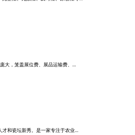
大，笼盖展位费、展品运输费、...
才和瓷坛新秀。是一家专注于农业...