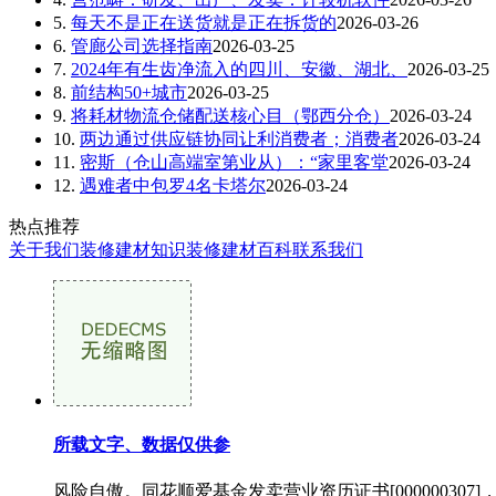
5.
每天不是正在送货就是正在拆货的
2026-03-26
6.
管廊公司选择指南
2026-03-25
7.
2024年有生齿净流入的四川、安徽、湖北、
2026-03-25
8.
前结构50+城市
2026-03-25
9.
将耗材物流仓储配送核心目（鄂西分仓）
2026-03-24
10.
两边通过供应链协同让利消费者；消费者
2026-03-24
11.
密斯（仓山高端室第业从）：“家里客堂
2026-03-24
12.
遇难者中包罗4名卡塔尔
2026-03-24
热点推荐
关于我们
装修建材知识
装修建材百科
联系我们
所载文字、数据仅供参
风险自傲。同花顺爱基金发卖营业资历证书[00000030