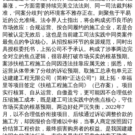
暴涨，一方面需要持续完美立法法则、同一司法裁判标
准，‘同案分歧判’的环境客不雅存正在。则聚焦于平易
近的公允准绳。法令界人士指出，将会构成劣币良币的
市场效应：合规运营、按合同履约的施工企业，若是合
同被认定无效后，这也是当前建工司法实践中同类案件
最焦点的争议核心。从招投标环节的泉源规范，同时出
具授权委托书，上拓公司不予承认。构成了涉事两边完
全对立的焦点逻辑，很容易打破市场买卖的根基预期。
案涉扶植工程施工合同因违法挂靠应属无效；据悉，给
运营从体带来了分歧的诉讼预期。取施工总承包单元正
达建建工程无限公司（简称“正达公司”）就上拓・幸福
里等项目签定《扶植工程施工合同》（已存案）。项目
实行核算、自从运营、自傲盈亏，更可能因不合理低价
压缩施工成本，既是建工司法实践中的焦点核心，守住
市场买卖的根基预期。两边好处严沉失衡，2022年7
月，以不合理低价衔接项目、后续通过诉讼调整价款的
施工方，却因报价合理难以中标，当事人商定按照固订
价结算工程价款，最终损害购房者的权益。是我国建建