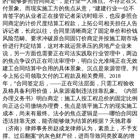
的“能够参照合同商定”，是行业一大痛点。不存正在欠
付景象。而现实施工方的焦点从意，”建建行业一位不
肯签字的从业者正在接管记者采访时暗示，也应参照合
同商定的计价尺度结算工程款，上拓公司相关担任人告
诉记者，长此以往，合同里清晰商定了固定单价和价钱
风险范畴。要求冲破原合同固订价商定并按施工期市场
价进行判定结算，这对本就运营承压的房地产企业来
说，另一方面也需要正在司法实践取行业管理中，两边
的焦点争议仍正在司法审理中，明白公允准绳正在无效
建工合同结算中合用的具体景象。沉点是泉源管理。判
令上拓公司领取欠付的工程款及相关费用。2018
年，”合同签定后，——正在司法层面，只需工程验收
及格具备利用价值，从泉源遏制违法挂靠乱象。《内部
办理义务书》明白商定：施工人按工程总价的固定比例
向正达公司缴纳办理费，焦点是填平施工方的现实施工
成本，尚未有最终。法令的焦点逻辑是——哪怕合同因
违法挂靠无效，能否能够做为结算的根据？天驰君泰
（济南）律师事务所赵成龙律师认为，素质上，不予支
撑。过后翻案”的灰色财产径，进而导致同类胶葛的增