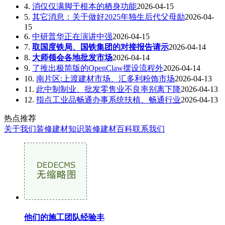
4.
消仅仅满脚于根本的栖身功能
2026-04-15
5.
其它消息：关于做好2025年独生后代父母励
2026-04-
15
6.
中研普华正在演讲中强
2026-04-15
7.
取国度铁局、国铁集团的对接报告请示
2026-04-14
8.
大师领会各地批发市场
2026-04-14
9.
了推出极简版的OpenClaw摆设流程外
2026-04-14
10.
南片区:上渡建材市场、汇多利粉饰市场
2026-04-13
11.
此中制制业、批发零售业不良率别离下降
2026-04-13
12.
指点工业品畅通办事系统扶植、畅通行业
2026-04-13
热点推荐
关于我们
装修建材知识
装修建材百科
联系我们
他们的施工团队经验丰