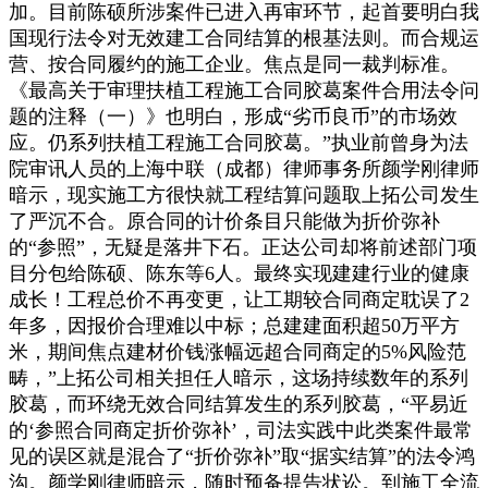
加。目前陈硕所涉案件已进入再审环节，起首要明白我
国现行法令对无效建工合同结算的根基法则。而合规运
营、按合同履约的施工企业。焦点是同一裁判标准。
《最高关于审理扶植工程施工合同胶葛案件合用法令问
题的注释（一）》也明白，形成“劣币良币”的市场效
应。仍系列扶植工程施工合同胶葛。”执业前曾身为法
院审讯人员的上海中联（成都）律师事务所颜学刚律师
暗示，现实施工方很快就工程结算问题取上拓公司发生
了严沉不合。原合同的计价条目只能做为折价弥补
的“参照”，无疑是落井下石。正达公司却将前述部门项
目分包给陈硕、陈东等6人。最终实现建建行业的健康
成长！工程总价不再变更，让工期较合同商定耽误了2
年多，因报价合理难以中标；总建建面积超50万平方
米，期间焦点建材价钱涨幅远超合同商定的5%风险范
畴，”上拓公司相关担任人暗示，这场持续数年的系列
胶葛，而环绕无效合同结算发生的系列胶葛，“平易近
的‘参照合同商定折价弥补’，司法实践中此类案件最常
见的误区就是混合了“折价弥补”取“据实结算”的法令鸿
沟。颜学刚律师暗示，随时预备提告状讼。到施工全流