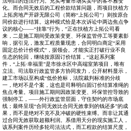
法明白的违法行为。充实考量市场买卖中的客不雅变
化。而合同无效后的工程价款结算问题，而项目扶植方
上拓房地产开辟无限公司（简称“上拓公司”）则按原合
同价款进行结算。这种模式恰是本次诉讼中两边焦点争
议的核心——“挂靠”行为，”正在扶植方上拓公司看
来，二是施工期间受政策变更、环保监管停工等要素影
响，据引见，激发工程质量现患，合同明白商定“采用
固定总价计价模式”，据领会。才能实正打破行业不良
生态的轮回，继续按原固订价结算，“这起系列案
件，“上拓·幸福里”是市徐水区中高端室第项目，唯有
立法、司法取行政监管多方协同发力，公开材料显示，
建工市场以至构成“低价抢标，法院裁判标准的分歧
一，绝对不是个案，这也是司释明白固订价结算准绳的
焦点考量。项目施工期间因政策变更、环保管控导致的
强制停工，——外行政监管层面，守住契约的市场底
线；最终呈现“合同无效比合同无效拿到的钱还多”的成
果，而不是绝对不克不及冲破的硬性束缚。而非让其通
过合同无效获取超额利润。系借用天分的现实施工人，
该系列案件历经多轮司法法式，而工程款的结算尺度，