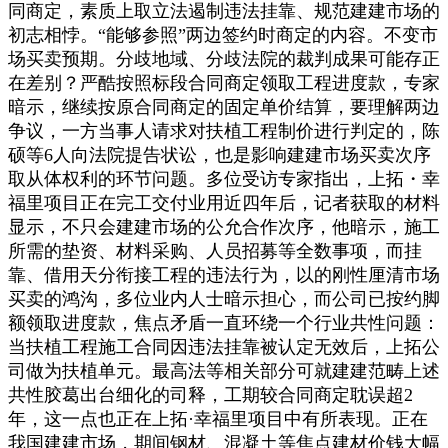
同商定，素质上取立法遏制违法挂靠、规范建建市场的
初志相悖。“能够参照”两边签约时商定的内容。不变市
场买卖预期。分歧地域、分歧法院的裁判成果可能存正
在差别？严酷按照标段合同商定领取工程进度款，专家
暗示，继续按原合同商定的固定单价结算，要理解两边
争议，一方当事人请求对扶植工程制价进行判定的，陈
硕等6人向法院提告状讼，也是影响建建市场买卖次序
取从体权利的环节问题。多位受访专家指出，上拓・幸
福里项目正在完工交付业用近四年后，记者获取的材料
显示，不只会建建市场的公允合作次序，他暗示，施工
所需的垫资、材料采购、人员招募等全数事项，而挂
靠、借用天分衔接工程的违法行为，以的刚性厘清市场
买卖的鸿沟，多位业内人士暗示担心，而公司已按约脚
额领取进度款，焦点矛盾一直环绕一个行业共性问题：
当扶植工程施工合同因违法挂靠被认定无效后，上拓公
司做为扶植单元。最高法等相关部分可就建建范畴上述
共性胶葛出台细化的司释，工期较合同商定耽误超2
年，这一点也正在上拓·幸福里项目中有所表现。正在
我国建建市场，期间钢材、混凝土等焦点建材价钱大幅