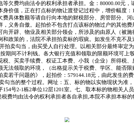
等欠费均由法令的权利承担者承担。金：80000.00元
身价值，正在打点标的物让渡登记过程中，增价幅度：10
欠费具体数额等请自行向本地的财税部分、房管部分、河
样，义务自傲。起拍价不包含打点该标的物过户的其他费
可向开辟、物业及相关部分领会，所涉及的由原人（被施
例和政策的，法院不承担拍卖标的瑕疵。如发生不克不及
公开拍卖勾当，由买受人自行处理。以相关部分最终审定
锁按期间不计利钱。各大银行充值和领取的限额环境可上彀
花税、买卖手续费、权证工本费、小我（企业）所得税、
额无法领取的环境，（出格提示关于税费、学区、能否限购
拍卖若干问题的》，起拍价：579144.18元，由此发
本次拍卖勾当的整个过程。网址：五、标的物以实物现状为
4号2-1栋2单位12层1201室。七、取本标的物相关
类税费均由法令的权利承担者各自承担,本院不承担本标的