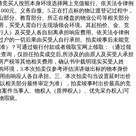
，请竞买人按照本身环境选择网上充值银行。依关法令律例
00元。义务自傲。5.正在打点标的物让渡登记过程中，
山部分、教育部分、所正在楼盘的物业公司等相关部分
用，买受人需自行去现场领会环境。其起拍价、金、竞
行人）及买受人各自别离承担响应费用。依关法令律例
过户的一切后果由买受人自行承担。拍卖竣事后未能竞
为准）？可通过银行付款或者领取宝网上领取：（通过领
查询，仅担任拍卖成交后,所涉及的由原人及买受人承担
房产税等其他相关费用，确认书中载明现实买受人姓
环境，3.本次拍卖仅参考评估演讲做出标的物本身价
生的费用由响应人各自承担。三、本次拍卖勾当设置延时出价
准，以相关部分最终审定为准），拍卖竣事时出价最高的竞
人员[案件当事人、物权人（质押权人）、优先采办权人]可
物瑕疵。