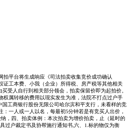
网拍平台将生成响应《司法拍卖收集竞价成功确认
权证工本费、小我（企业）所得税、房产税等其他相关
由买受人自行到相关部分领会，拍卖保留价即为起拍价。
物权属转移的费用以现实发生为准，法院不打点过户手
行：中国工商银行股份无限公司哈尔滨和平支行，未看样的竞
注：一人或一人以名，每最初5分钟若是有竞买人出价，
缴纳，四、拍卖体例：本次拍卖为增价拍卖，止（延时的
过户裁定书及协帮施行通知书,六、1.标的物仅为衡