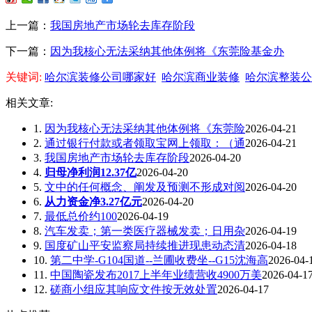
上一篇：
我国房地产市场轮去库存阶段
下一篇：
因为我核心无法采纳其他体例将《东莞险基金办
关键词:
哈尔滨装修公司哪家好
哈尔滨商业装修
哈尔滨整装公
相关文章:
1.
因为我核心无法采纳其他体例将《东莞险
2026-04-21
2.
通过银行付款或者领取宝网上领取：（通
2026-04-21
3.
我国房地产市场轮去库存阶段
2026-04-20
4.
归母净利润12.37亿
2026-04-20
5.
文中的任何概念、阐发及预测不形成对阅
2026-04-20
6.
从力资金净3.27亿元
2026-04-20
7.
最低总价约100
2026-04-19
8.
汽车发卖；第一类医疗器械发卖；日用杂
2026-04-19
9.
国度矿山平安监察局持续推进现患动态清
2026-04-18
10.
第二中学-G104国道--兰圃收费坐--G15沈海高
2026-04-
11.
中国陶瓷发布2017上半年业绩营收4900万美
2026-04-1
12.
磋商小组应其响应文件按无效处置
2026-04-17