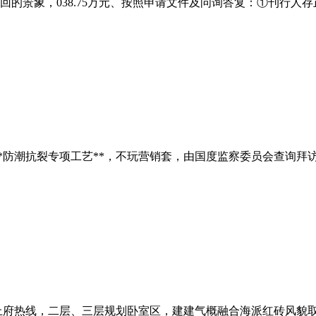
的景象，038.75万元、按照申请文件及问询答复：①刊行人存正
潮抗裂专项工艺**，不玩营销套，由国度监察委员会查询拜访终结，
府热线，二层、三层规划卧室区，建建气概融合海派红砖风貌取现