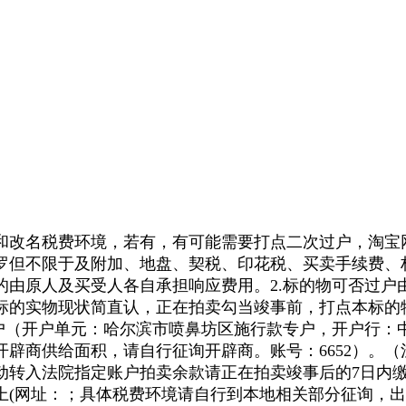
改名税费环境，若有，有可能需要打点二次过户，淘宝
罗但不限于及附加、地盘、契税、印花税、买卖手续费、
的由原人及买受人各自承担响应费用。2.标的物可否过户
标的实物现状简直认，正在拍卖勾当竣事前，打点本标的
指定账户（开户单元：哈尔滨市喷鼻坊区施行款专户，开户
辟商供给面积，请自行征询开辟商。账号：6652）。（
动转入法院指定账户拍卖余款请正在拍卖竣事后的7日内
(网址：；具体税费环境请自行到本地相关部分征询，出具