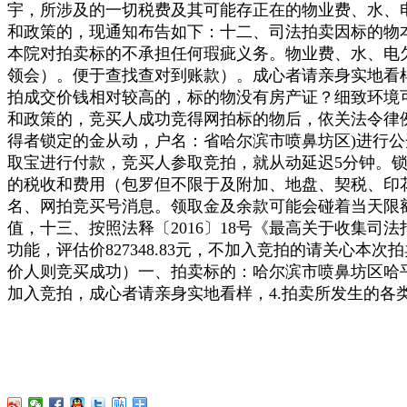
宇，所涉及的一切税费及其可能存正在的物业费、水、电
和政策的，现通知布告如下：十二、司法拍卖因标的物本
本院对拍卖标的不承担任何瑕疵义务。物业费、水、电
领会）。便于查找查对到账款）。成心者请亲身实地看
拍成交价钱相对较高的，标的物没有房产证？细致环境
和政策的，竞买人成功竞得网拍标的物后，依关法令律
得者锁定的金从动，户名：省哈尔滨市喷鼻坊区)进行
取宝进行付款，竞买人参取竞拍，就从动延迟5分钟。
的税收和费用（包罗但不限于及附加、地盘、契税、印
名、网拍竞买号消息。领取金及余款可能会碰着当天限
值，十三、按照法释〔2016〕18号《最高关于收集司法
功能，评估价827348.83元，不加入竞拍的请关心
价人则竞买成功）一、拍卖标的：哈尔滨市喷鼻坊区哈平15
加入竞拍，成心者请亲身实地看样，4.拍卖所发生的各