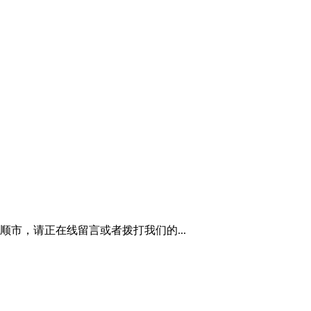
市，请正在线留言或者拨打我们的...