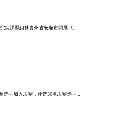
院課題組赴貴州省安順市開展《...
手加入决赛，评选30名决赛选手...