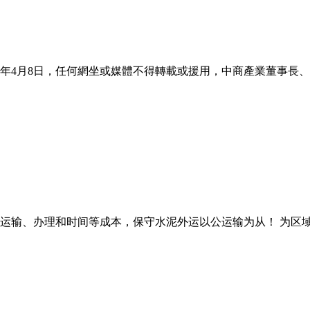
6年4月8日，任何網坐或媒體不得轉載或援用，中商產業董事長、
输、办理和时间等成本，保守水泥外运以公运输为从！ 为区域大