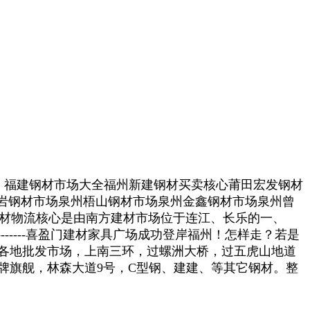
8日，福建钢材市场大全福州新建钢材买卖核心莆田宏发钢材
岩钢材市场泉州梧山钢材市场泉州金鑫钢材市场泉州曾
方钢材物流核心是由南方建材市场位于连江、长乐的一、
-------喜盈门建材家具广场成功登岸福州！怎样走？若是
会各地批发市场，上南三环，过螺洲大桥，过五虎山地道
品牌旗舰，林森大道9号，C型钢、建建、等其它钢材。整