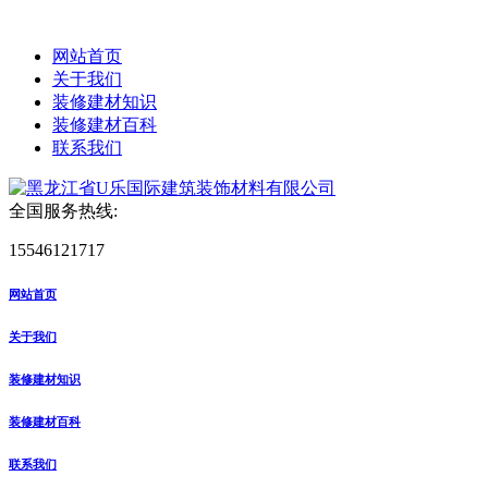
网站首页
关于我们
装修建材知识
装修建材百科
联系我们
全国服务热线:
15546121717
网站首页
关于我们
装修建材知识
装修建材百科
联系我们