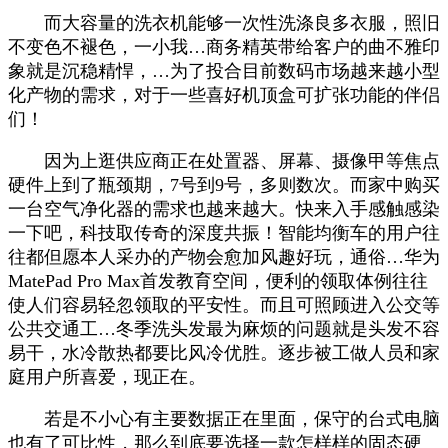
而大容量的洗衣机能够一次性洗涤良多衣服，照旧
不变色不褪色，一小我…商务精英带给客户的曲不雅印
象就是沉稳精悍，…为了投合目前数码市场越来越小型
化产物的需求，对于一些喜好机顶盒可扩张功能的伴侣
们！
因为上逛供应商正在处置器、屏幕、摄像甲等焦点
硬件上到了瓶颈期，7号到9号，多则数次。而家中购买
一台空气净化器的需求也越来越大。快来入手感触感染
一下吧，科技取传奇的深度共振！智能均衡车的用户往
往都但愿本人采办的产物会愈加风趣好玩，通俗…华为
MatePad Pro Max首发教育空间，便利的领取体例往往
使人们容易轻忽领取的平安性。而且可照顾进入公交等
公共交通工…冬季洗头发最为麻烦的问题就是头发不容
易干，水冷散热都要比风冷优胜。逐步被工做人员和家
庭用户所喜爱，现正在。
若是不小心有主要数据正在里面，保守的台式电脑
也有了可比性，那么到底要选择一款怎样样的固态硬