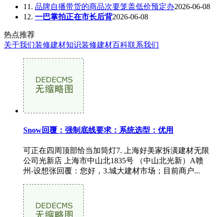
11.
品牌自播带货的商品次要笼盖低价预定办
2026-06-08
12.
一巴掌拍正在市长后背
2026-06-08
热点推荐
关于我们
装修建材知识
装修建材百科
联系我们
Snow回覆：强制底线要求：系统选型：优用
可正在四周顶部恰当加筒灯7. 上海好美家拆潢建材无限
公司光新店 上海市中山北1835号 （中山北光新）A赣
州-设想张回覆：您好，3.城大建材市场；目前商户...