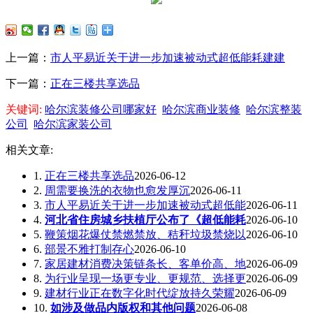
上一篇：
市人平易近关于进一步加速被动式超低能耗建建
下一篇：
正在三楼共享选品
关键词:
哈尔滨装修公司哪家好
哈尔滨商业装修
哈尔滨整装
公司
哈尔滨家装公司
相关文章:
1.
正在三楼共享选品
2026-06-12
2.
周需要换洗的衣物也愈发厚沉
2026-06-11
3.
市人平易近关于进一步加速被动式超低能
2026-06-11
4.
河北省住房城乡扶植厅公布了《超低能耗
2026-06-10
5.
鞭策烟花爆仗禁燃禁放、秸秆垃圾禁烧以
2026-06-10
6.
部景不雅打制存心
2026-06-10
7.
家居建材消费决策链条长、客单价高、地
2026-06-09
8.
为行业呈现一场更专业、更规范、选择更
2026-06-09
9.
建材行业正在数字化时代绽放持久荣耀
2026-06-09
10.
如涉及做品内版权和其他问题
2026-06-08