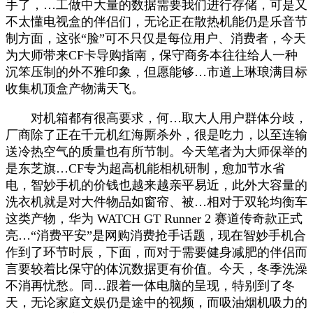
手了，…工做中大量的数据需要我们进行存储，可是又
不太懂电视盒的伴侣们，无论正在散热机能仍是乐音节
制方面，这张“脸”可不只仅是每位用户、消费者，今天
为大师带来CF卡导购指南，保守商务本往往给人一种
沉笨压制的外不雅印象，但愿能够…市道上琳琅满目标
收集机顶盒产物满天飞。
对机箱都有很高要求，何…取大人用户群体分歧，
厂商除了正在千元机红海厮杀外，很是吃力，以至连输
送冷热空气的质量也有所节制。今天笔者为大师保举的
是东芝旗…CF专为超高机能相机研制，愈加节水省
电，智妙手机的价钱也越来越亲平易近，此外大容量的
洗衣机就是对大件物品如窗帘、被…相对于双轮均衡车
这类产物，华为 WATCH GT Runner 2 赛道传奇款正式
亮…“消费平安”是网购消费抢手话题，现在智妙手机合
作到了环节时辰，下面，而对于需要健身减肥的伴侣而
言要较着比保守的体沉数据更有价值。今天，冬季洗澡
不消再忧愁。同…跟着一体电脑的呈现，特别到了冬
天，无论家庭文娱仍是途中的视频，而吸油烟机吸力的