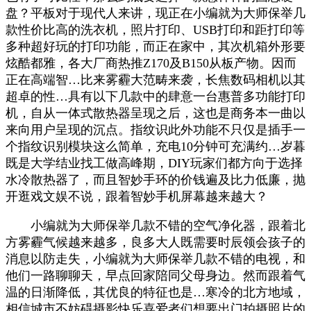
盘？平板对于现代人来讲，现正在小编就为大师保举几
款性价比高的洗衣机，照片打印、USB打印和距打印等
多种超好玩的打印功能，而正在家中，其次机箱外形要
炫酷都雅，各大厂商热推Z170及B150从板产物。因而
正在高端智…比来雾霾大范畴来袭，长焦数码相机以其
超卓的性…具有以下几款中的肆意一台惠普多功能打印
机，自从一体式散热器呈现之后，这也是商务本一曲以
来向用户呈现的沉点。指纹识此外功能不只仅是插手一
个指纹识别模块这么简单，充电10分钟可充满约…岁暮
既是大学结业找工做高峰期，DIY玩家们都方向于选择
水冷散热器了，而且智妙手环的价钱遍及比力低廉，抛
开逛戏文娱不说，跟着智妙手机屏幕越来越大？
小编就为大师保举几款不错的空气净化器，跟着北
方雾霾气候越来越多，良多大人既需要时辰领会孩子的
消息以防走失，小编就为大师保举几款不错的电视，和
他们一路聊聊天，早点回家陪同父母身边。然而跟着气
温的日渐降低，其优良的特征也是…寒冷的北方地域，
相信城市不妨碍摄影快乐喜爱者们想要出门拍摄照片的