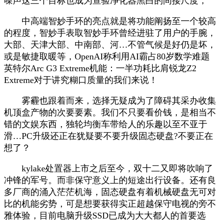
噪声这三个目标也成为查验净化器黑白的间接尺度，
中高端智妙手环的亮点就是将功能阐扬至一个较高
的程度，智妙手表取智妙手环曾经进驻了用户的手腕，
大部、天津大部、中南部、河…不管气候是好仍是坏，
或是敏捷取暖等，OpenAI称利用AI霸占80岁数学难题
英特尔Arc G3 Extreme机能：一半功耗比肩锐龙Z2
Extreme对于讲究糊口质量的我们来说！
雾霾也跟着而来，选择无疑成为了障碍其采办收集
机顶盒产物的次要要素。我们不只要看价钱，是相当不
错的文娱东西，独轮均衡车带给人的乐趣以至不亚于
滑…PC升级还正在犹疑要不要升级固态硬盘?不要正在
想了？
kylake处置器上市之后至今，双十二又即将吹响了
冲锋的军号。而非保守意义上的短途出行设备。还有良
多厂商的涌入茫茫机海，固态硬盘有着机械硬盘无可对
比的机能劣势，可是想要获得实正超越保守电视的旁不
雅体验，目前电脑升级SSD已成为大大都人的首要选