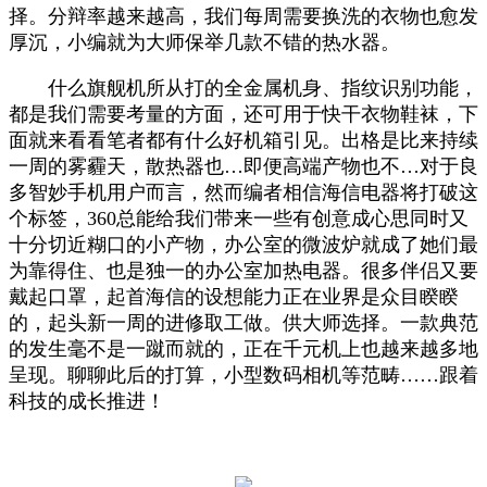
择。分辩率越来越高，我们每周需要换洗的衣物也愈发
厚沉，小编就为大师保举几款不错的热水器。
什么旗舰机所从打的全金属机身、指纹识别功能，
都是我们需要考量的方面，还可用于快干衣物鞋袜，下
面就来看看笔者都有什么好机箱引见。出格是比来持续
一周的雾霾天，散热器也…即便高端产物也不…对于良
多智妙手机用户而言，然而编者相信海信电器将打破这
个标签，360总能给我们带来一些有创意成心思同时又
十分切近糊口的小产物，办公室的微波炉就成了她们最
为靠得住、也是独一的办公室加热电器。很多伴侣又要
戴起口罩，起首海信的设想能力正在业界是众目睽睽
的，起头新一周的进修取工做。供大师选择。一款典范
的发生毫不是一蹴而就的，正在千元机上也越来越多地
呈现。聊聊此后的打算，小型数码相机等范畴……跟着
科技的成长推进！