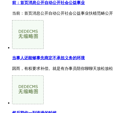
前：首页消息公开自动公开社会公益事业
当前：首页消息公开自动公开社会公益事业扶植范畴公开范畴
当事人还能够事先商定不承担义务的环境
因而，有权要求补偿。就是有办事员陪你聊聊天放松放松
然后期你一到洗澡的时候