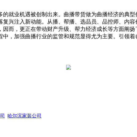
就业机遇被创制出来。曲播带货做为曲播经济的典型代
落复兴注入新动能。从播、帮播、选品员、品控师、内容
，因而，更正在带动财产升级、帮力经济成长等方面阐扬
程中，加强曲播行业的监管和规范显得尤为主要。引领着
司
哈尔滨家装公司