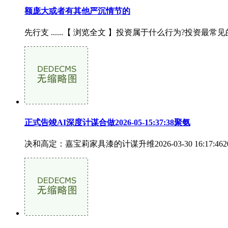
额庞大或者有其他严沉情节的
先行支 ......【 浏览全文 】投资属于什么行为?投
正式告竣AI深度计谋合做2026-05-15:37:38聚氨
决和高定：嘉宝莉家具漆的计谋升维2026-03-30 16: