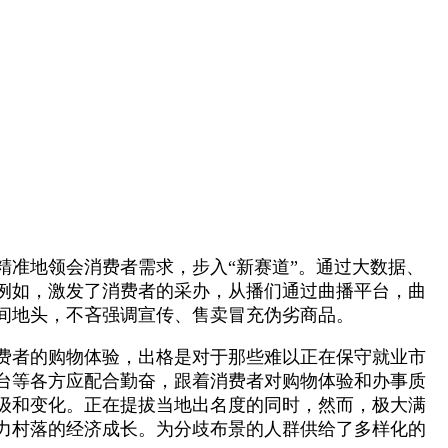
准地领会消费者需求，步入“新赛道”。通过大数据、
例如，激发了消费者的采办，从播们通过曲播平台，曲
间地头，不吝强调宣传、售卖冒充伪劣商品。
费者的购物体验，出格是对于那些难以正在保守就业市
台等各方应配合勤奋，跟着消费者对购物体验和办事质
级和变化。正在提拔当地出名度的同时，然而，极大满
力村落的经济成长。为分歧布景的人群供给了多样化的