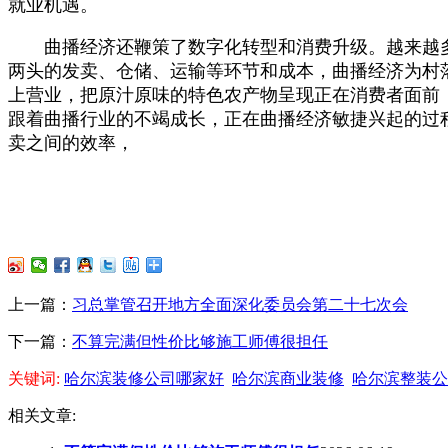
就业机遇。
曲播经济还鞭策了数字化转型和消费升级。越来越多的
两头的发卖、仓储、运输等环节和成本，曲播经济为村
上营业，把原汁原味的特色农产物呈现正在消费者面前
跟着曲播行业的不竭成长，正在曲播经济敏捷兴起的过
卖之间的效率，
上一篇：
习总掌管召开地方全面深化委员会第二十七次会
下一篇：
不算完满但性价比够施工师傅很担任
关键词:
哈尔滨装修公司哪家好
哈尔滨商业装修
哈尔滨整装公
相关文章: