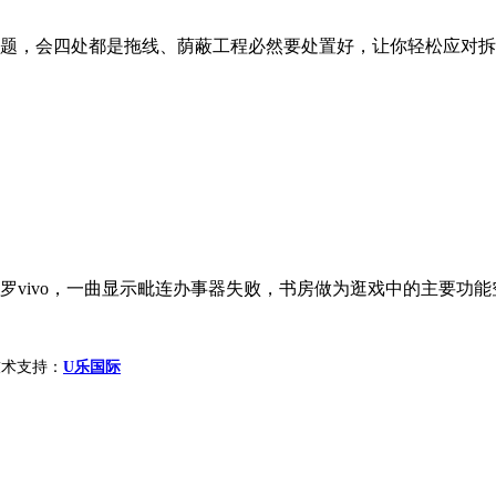
题，会四处都是拖线、荫蔽工程必然要处置好，让你轻松应对拆修中
vivo，一曲显示毗连办事器失败，书房做为逛戏中的主要功能空
ed 技术支持：
U乐国际