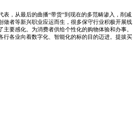
表，从最后的曲播“带货”到现在的多范畴渗入，削减
创做者等新兴职业应运而生，很多保守行业积极开展线
了主要感化。为消费者供给个性化的购物体验和办事。
各行各业向着数字化、智能化的标的目的迈进。提拔买