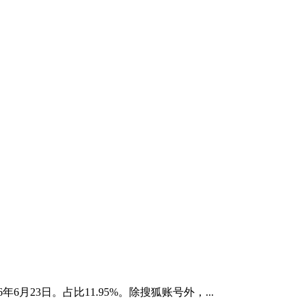
月23日。占比11.95%。除搜狐账号外，...