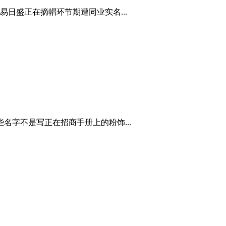
日盛正在摘帽环节期遭同业实名...
名字不是写正在招商手册上的粉饰...