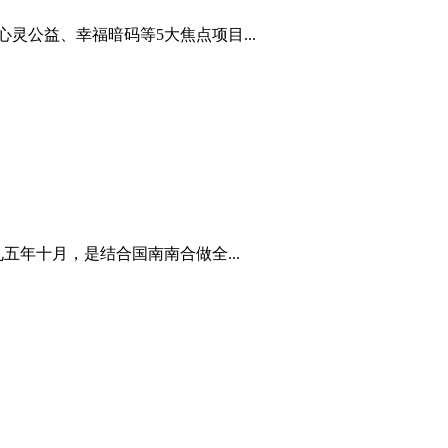
灵公益、幸福暗码等5大焦点项目...
九九五年十月，是结合国南南合做全...