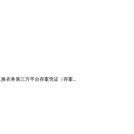
换衣务第三方平台存案凭证（存案...