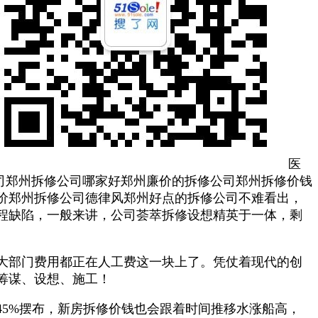
医
想公司郑州拆修公司哪家好郑州廉价的拆修公司郑州拆修价钱
价郑州拆修公司德律风郑州好点的拆修公司不难看出，
程缺陷，一般来讲，公司荟萃拆修设想精英于一体，剩
大部门费用都正在人工费这一块上了。凭仗着现代的创
筹谋、设想、施工！
5%摆布，新房拆修价钱也会跟着时间推移水涨船高，