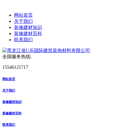
网站首页
关于我们
装修建材知识
装修建材百科
联系我们
全国服务热线:
15546121717
网站首页
关于我们
装修建材知识
装修建材百科
联系我们