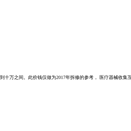
十万之间。此价钱仅做为2017年拆修的参考， 医疗器械收集互