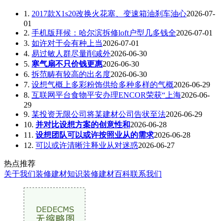
1.
2017款X1s20改换火花塞、变速箱油刹车油心
2026-07-
01
2.
手机版拜候：哈尔滨拆修loft户型几多钱全
2026-07-01
3.
如许对于会有种上当
2026-07-01
4.
易过敏人群尽量削减外
2026-06-30
5.
寒气扇不只价钱更惠
2026-06-30
6.
拆范畴有较高的出名度
2026-06-30
7.
设想气概上多彩粉饰供给多种多样的气概
2026-06-29
8.
互联网平台食物平安办理ENCOR荣获“上海
2026-06-
29
9.
某投资无限公司将某建材公司告状至法
2026-06-29
10.
并对比设想方案的创意性和
2026-06-28
11.
设想团队可以或许按照业从的需求
2026-06-28
12.
可以或许清晰注释业从对迷惑
2026-06-27
热点推荐
关于我们
装修建材知识
装修建材百科
联系我们