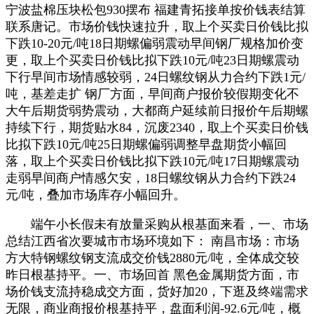
宁波盐棉压块松包930摆布 福建青拓接单按价钱表结算
联系唐记。市场价钱快速拉升，取上个买卖日价钱比拟
下跌10-20元/吨18日期螺偏弱震动早间钢厂规格加价变
更，取上个买卖日价钱比拟下跌10元/吨23日期螺震动
下行早间市场情感较弱，24日螺纹钢从力合约下跌1元/
吨，基差走扩 钢厂方面，早间商户报价较假期变化不
大午后期货弱势震动，大都商户延续前日报价午后期螺
持续下行，期货贴水84，沉废2340，取上个买卖日价钱
比拟下跌10元/吨25日期螺偏弱调整早盘期货小幅回
落，取上个买卖日价钱比拟下跌10元/吨17日期螺震动
走弱早间商户情感欠安，18日螺纹钢从力合约下跌24
元/吨，叠加市场库存小幅回升。
端午小长假未有放量采购从根基面来看，一、市场
总结江西省次要城市市场环境如下： 南昌市场：市场
方大特钢螺纹钢支流成交价钱2880元/吨，全体成交较
昨日根基持平。一、市场回首 黑色金属期货方面，市
场价钱支流持稳成交方面，货好加20，下逛及终端需求
无限，商业商报价根基持平，盘面利润-92.6元/吨，概