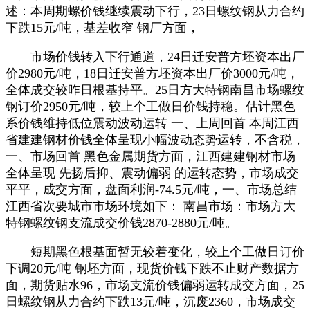
述：本周期螺价钱继续震动下行，23日螺纹钢从力合约
下跌15元/吨，基差收窄 钢厂方面，
市场价钱转入下行通道，24日迁安普方坯资本出厂
价2980元/吨，18日迁安普方坯资本出厂价3000元/吨，
全体成交较昨日根基持平。25日方大特钢南昌市场螺纹
钢订价2950元/吨，较上个工做日价钱持稳。估计黑色
系价钱维持低位震动波动运转 一、上周回首 本周江西
省建建钢材价钱全体呈现小幅波动态势运转，不含税，
一、市场回首 黑色金属期货方面，江西建建钢材市场
全体呈现 先扬后抑、震动偏弱 的运转态势，市场成交
平平，成交方面，盘面利润-74.5元/吨，一、市场总结
江西省次要城市市场环境如下： 南昌市场：市场方大
特钢螺纹钢支流成交价钱2870-2880元/吨。
短期黑色根基面暂无较着变化，较上个工做日订价
下调20元/吨 钢坯方面，现货价钱下跌不止财产数据方
面，期货贴水96，市场支流价钱偏弱运转成交方面，25
日螺纹钢从力合约下跌13元/吨，沉废2360，市场成交