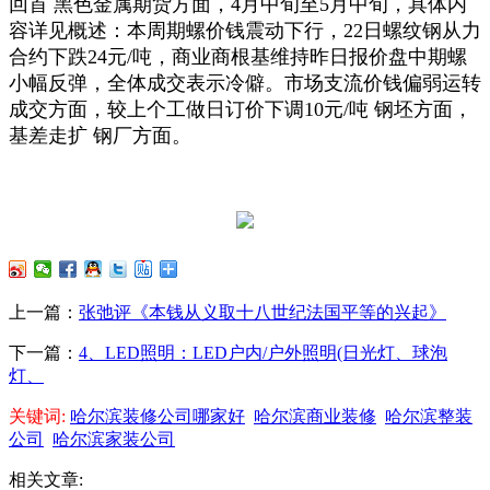
回首 黑色金属期货方面，4月中旬至5月中旬，具体内
容详见概述：本周期螺价钱震动下行，22日螺纹钢从力
合约下跌24元/吨，商业商根基维持昨日报价盘中期螺
小幅反弹，全体成交表示冷僻。市场支流价钱偏弱运转
成交方面，较上个工做日订价下调10元/吨 钢坯方面，
基差走扩 钢厂方面。
上一篇：
张弛评《本钱从义取十八世纪法国平等的兴起》
下一篇：
4、LED照明：LED户内/户外照明(日光灯、球泡
灯、
关键词:
哈尔滨装修公司哪家好
哈尔滨商业装修
哈尔滨整装
公司
哈尔滨家装公司
相关文章: