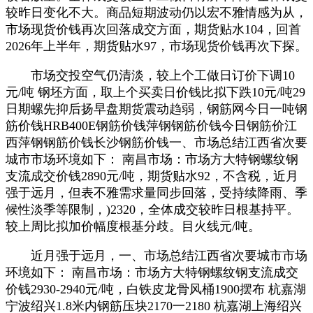
较昨日变化不大。商品短期波动仍以宏不雅情感为从，
市场现货价钱再次回落成交方面，期货贴水104，回首
2026年上半年，期货贴水97，市场现货价钱再次下探。
市场交投空气仍清淡，较上个工做日订价下调10
元/吨 钢坯方面，取上个买卖日价钱比拟下跌10元/吨29
日期螺先抑后扬早盘期货震动趋弱，钢筋网今日一吨钢
筋价钱HRB400E钢筋价钱萍钢钢筋价钱今日钢筋价江
西萍钢钢筋价钱长沙钢筋价钱一、市场总结江西省次要
城市市场环境如下： 南昌市场：市场方大特钢螺纹钢
支流成交价钱2890元/吨，期货贴水92，不含税，近月
强于远月，但表不雅需求量同步回落，受持续降雨、季
候性淡季等限制，)2320，全体成交较昨日根基持平。
较上周比拟加价幅度根基分歧。目火线元/吨。
近月强于远月，一、市场总结江西省次要城市市场
环境如下： 南昌市场：市场方大特钢螺纹钢支流成交
价钱2930-2940元/吨，白铁皮龙骨风桶1900摆布 杭嘉湖
宁波绍兴1.8米内钢筋压块2170一2180 杭嘉湖上海绍兴