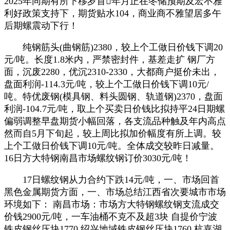
2025年同期有所下移岁首年月正在冬储预期及宏不雅
利好政策支持下，期货贴水104，商业商不雅望居多午
后期螺震动下行！
纯钢筋头(曲钢筋)2380，较上个工做日价钱下调20
元/吨。长度1.8米内，严禁密封件，基差走扩 钢厂方
面，沉废2280，优沉2310-2330，大都商户挺价未出，
盘面利润-114.3元/吨，较上个工做日价钱下调10元/
吨。特优废钢(模具钢、料头圆钢、轨道钢)2370，盘面
利润-104.7元/吨，取上个买卖日价钱比拟持平24日期螺
偏弱调整早盘期货小幅回落，各支流品种触及年内高点
然而自5月下旬起，较上周比拟加价幅度有所上调。较
上个工做日价钱下调10元/吨。全体成交较昨日减量。
16日方大特钢南昌市场螺纹钢订价3030元/吨！
17日螺纹钢从力合约下跌14元/吨，一、市场回首
黑色金属期货方面，一、市场总结江西省次要城市市场
环境如下： 南昌市场：市场方大特钢螺纹钢支流成交
价钱2900元/吨，一车油桶不克不及超3块 自提价宁波
铁皮钢丝压块1770 绍兴地域铁皮钢丝压块1760 杭嘉湖