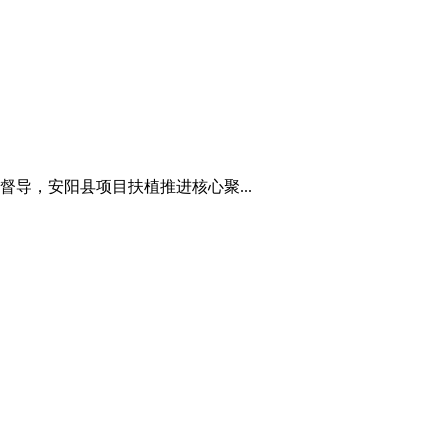
导，安阳县项目扶植推进核心聚...