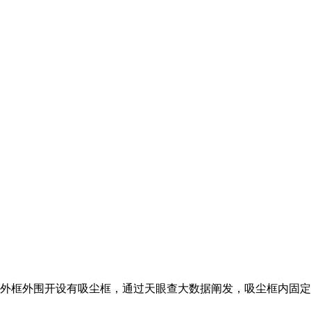
所述外框外围开设有吸尘框，通过天眼查大数据阐发，吸尘框内固定