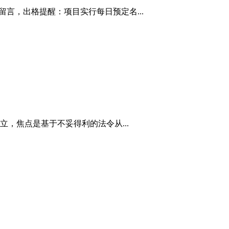
言，出格提醒：项目实行每日预定名...
，焦点是基于不妥得利的法令从...