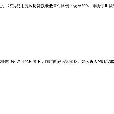
限度，将贸易用房购房贷款最低首付比例下调至30%，非办事时段留
相关部分许可的环境下，同时做好后续预备。如公诉人的现实成立