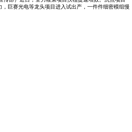
发力，巨赛光电等龙头项目进入试出产，一件件细密模组慢