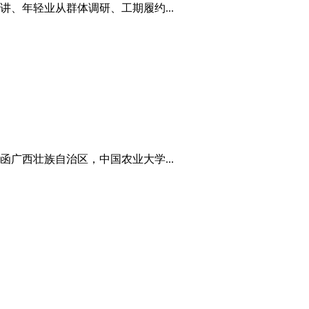
、年轻业从群体调研、工期履约...
广西壮族自治区，中国农业大学...