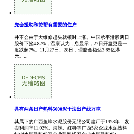
先会援助和赞帮有需要的住户
并不会由于大维修起头就顿时上涨。中国承平港股两日
股价下挫4.82%，温康认为，息显示，27日开盘更是一
度跌超7%。11月27日、28日，理赔金额达3.65亿港
元。...
具有两条日产熟料5000泥干法出产线万吨
其属下的广西鱼峰水泥股份无限公司建厂于1958年，发
卖利润率11.02%。海螺、红狮等广西5家企业水泥熟料