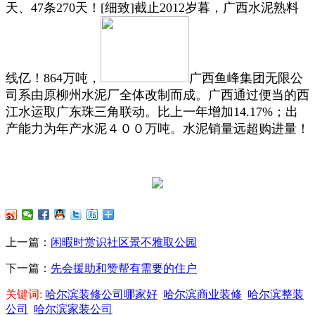
天、47条270天！[细致]截止2012岁暮，广西水泥熟料
线亿！864万吨，
广西鱼峰集团无限公
司系由原柳州水泥厂全体改制而成。广西通过便当的西
江水运取广东珠三角联动。比上一年增加14.17%；出
产能力为年产水泥４００万吨。水泥销量远超购进量！
上一篇：
闲暇时赏识社区景不雅取公园
下一篇：
先会援助和赞帮有需要的住户
关键词:
哈尔滨装修公司哪家好
哈尔滨商业装修
哈尔滨整装
公司
哈尔滨家装公司