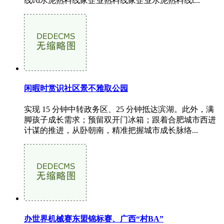
线t/d水泥熟料线家企业熟料线家企业水泥熟料线t...
闲暇时赏识社区景不雅取公园
实现 15 分钟中转政务区、25 分钟抵达滨湖。此外，满
脚孩子成长需求；预留双开门冰箱；跟着合肥城市西进
计谋的推进，从卧朝南，精准把握城市成长脉络...
办世界机械赛东盟锦标赛、广西“村BA”