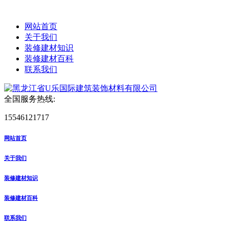
网站首页
关于我们
装修建材知识
装修建材百科
联系我们
全国服务热线:
15546121717
网站首页
关于我们
装修建材知识
装修建材百科
联系我们