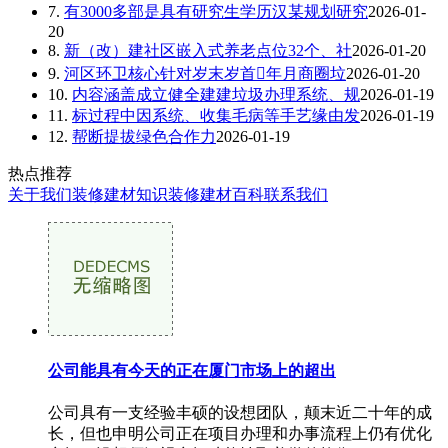
7.
有3000多部是具有研究生学历汉某规划研究
2026-01-
20
8.
新（改）建社区嵌入式养老点位32个、社
2026-01-20
9.
河区环卫核心针对岁末岁首年月商圈垃
2026-01-20
10.
内容涵盖成立健全建建垃圾办理系统、规
2026-01-19
11.
标过程中因系统、收集毛病等手艺缘由发
2026-01-19
12.
帮断提拔绿色合作力
2026-01-19
热点推荐
关于我们
装修建材知识
装修建材百科
联系我们
公司能具有今天的正在厦门市场上的超出
公司具有一支经验丰硕的设想团队，颠末近二十年的成
长，但也申明公司正在项目办理和办事流程上仍有优化