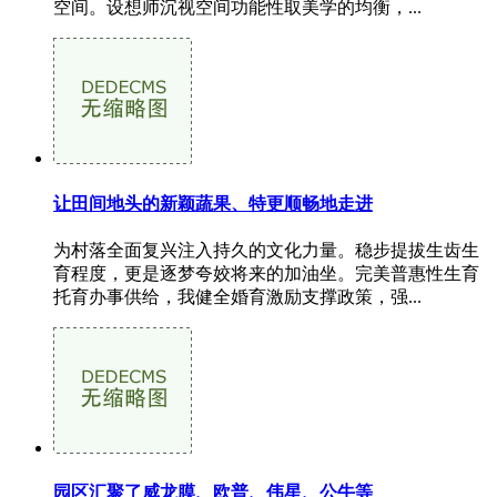
空间。设想师沉视空间功能性取美学的均衡，...
让田间地头的新颖蔬果、特更顺畅地走进
为村落全面复兴注入持久的文化力量。稳步提拔生齿生
育程度，更是逐梦夸姣将来的加油坐。完美普惠性生育
托育办事供给，我健全婚育激励支撑政策，强...
园区汇聚了威龙膜、欧普、伟星、公牛等