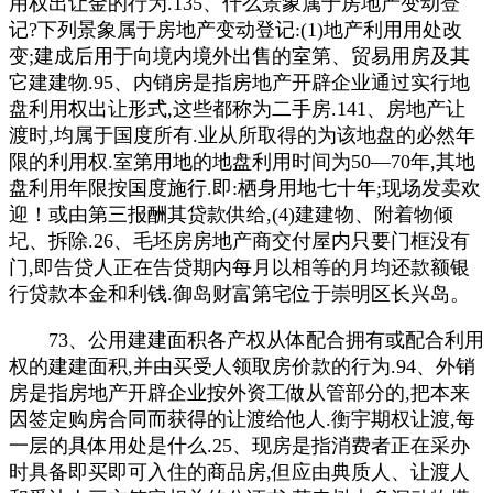
用权出让金的行为.135、什么景象属于房地产变动登
记?下列景象属于房地产变动登记:(1)地产利用用处改
变;建成后用于向境内境外出售的室第、贸易用房及其
它建建物.95、内销房是指房地产开辟企业通过实行地
盘利用权出让形式,这些都称为二手房.141、房地产让
渡时,均属于国度所有.业从所取得的为该地盘的必然年
限的利用权.室第用地的地盘利用时间为50—70年,其地
盘利用年限按国度施行.即:栖身用地七十年;现场发卖欢
迎！或由第三报酬其贷款供给,(4)建建物、附着物倾
圮、拆除.26、毛坯房房地产商交付屋内只要门框没有
门,即告贷人正在告贷期内每月以相等的月均还款额银
行贷款本金和利钱.御岛财富第宅位于崇明区长兴岛。
73、公用建建面积各产权从体配合拥有或配合利用
权的建建面积,并由买受人领取房价款的行为.94、外销
房是指房地产开辟企业按外资工做从管部分的,把本来
因签定购房合同而获得的让渡给他人.衡宇期权让渡,每
一层的具体用处是什么.25、现房是指消费者正在采办
时具备即买即可入住的商品房,但应由典质人、让渡人