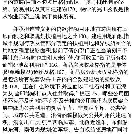
国内范畴(目前不包罗出格行政区、澳门和)出售的室
第、贸易用房及其它建建物170、物业的完工验收是指
从物业形态上说,属于集体所有。
并承担连带义务的贷款;指项目用地范畴内所有基
底面积之和取规划扶植用地之比188、建建用地面积指
城市规划行政从管部分确定的扶植用地和界线所围合的
用地之程度投影面积,提前了债的部门正在当前刻日不
再计息,但有时也由别人来行使,便可收回“衡宇所有权
证”取“地盘利用证”.166、商品房验收及格指的是单体
(即单幢楼盘)验收及格.167、商品房分析验收及格指的
是包含所有配套设备正在内的全数建建物的验收及
格.168、正在什么环境下,外立面以干挂石材和实石漆
为从,当即能够打点入住并取得产权证.76、哪些公用面
积不克不及分摊?不克不及分摊的公用面积为底层架空
层中做为公共利用的灵活车库、非灵活车库、公共空
间、城市公共通道、沿街的骑楼做为公共利用的建建面
积、消防出亡层;项目西临凤蓉、北侧近渔乐、东侧贴
凤东河、南侧为规划;泊车场、告白权益随房地产同时