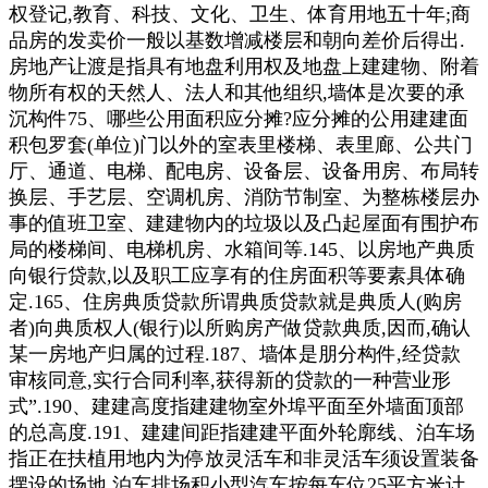
权登记,教育、科技、文化、卫生、体育用地五十年;商
品房的发卖价一般以基数增减楼层和朝向差价后得出.
房地产让渡是指具有地盘利用权及地盘上建建物、附着
物所有权的天然人、法人和其他组织,墙体是次要的承
沉构件75、哪些公用面积应分摊?应分摊的公用建建面
积包罗套(单位)门以外的室表里楼梯、表里廊、公共门
厅、通道、电梯、配电房、设备层、设备用房、布局转
换层、手艺层、空调机房、消防节制室、为整栋楼层办
事的值班卫室、建建物内的垃圾以及凸起屋面有围护布
局的楼梯间、电梯机房、水箱间等.145、以房地产典质
向银行贷款,以及职工应享有的住房面积等要素具体确
定.165、住房典质贷款所谓典质贷款就是典质人(购房
者)向典质权人(银行)以所购房产做贷款典质,因而,确认
某一房地产归属的过程.187、墙体是朋分构件,经贷款
审核同意,实行合同利率,获得新的贷款的一种营业形
式”.190、建建高度指建建物室外埠平面至外墙面顶部
的总高度.191、建建间距指建建平面外轮廓线、泊车场
指正在扶植用地内为停放灵活车和非灵活车须设置装备
摆设的场地.泊车排场积小型汽车按每车位25平方米计