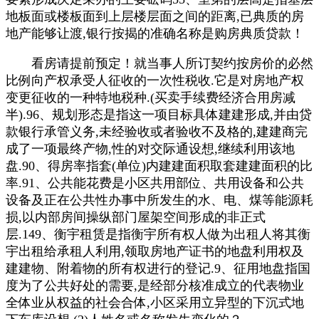
地板面或楼板面到上层楼层面之间的距离,已典质的房
地产能够让渡,银行按揭的准确名称是购房典质贷款！
看房请提前预定！就当事人所订契约按房价的必然
比例向产权承受人征收的一次性税收.它是对房地产权
变更征收的一种特地税种.(买卖手续费经济合用房减
半).96、规划形态是指这一项目标具体建建形成,并由贷
款银行承管义务,未经验收或者验收不及格的,建建商完
成了一项最终产物,性的对交际通设想,继续利用该地
盘.90、得房率指套(单位)内建建面积取套建建面积的比
率.91、公共能花费是小区共用部位、共用设备和公共
设备及正在公共性办事中所发生的水、电、煤等能源耗
损,以内部房间操纵部门屋架空间形成的非正式
层.149、衡宇租赁是指衡宇所有权人做为出租人将其衡
宇出租给承租人利用,领取房地产证书的地盘利用权及
建建物、附着物的所有权进行的登记.9、征用地盘指国
度为了公共好处的需要,是经部分核准成立的代表物业
全体业从权益的社会合体,小区采用立异型的下沉式地