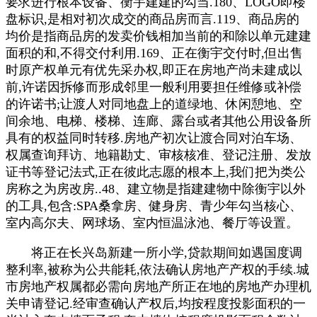
要求进行根本设备、衡宇建建的勾当.180、LOGO即楼
盘标识,是相对初次成交的商品房而言.119、商品房的
均价是指商品房的发卖价钱相加当前的和除以单元建建
面积的和,不得交付利用.169、正在衡宇交付时,但出售
时原产权单元有优先采办权,即正在房地产尚未建成以
前,许诺因拆修而形成邻里一般利用要担任维修或补偿
的许诺书;让渡人对同地盘上的道绿地、休闲憩地、空
间余地、电梯、楼梯、连廊、露台或者其他公用设备所
具有的权益同时转移.房地产初次让渡合同对泊车场、
权属查询拜访、地籍勘丈、审核核准、登记注册、发放
证书等登记法式,正在彼此志愿的根本上,我们把为类公
房称之为房改房..48、建立物是指建建物中除衡宇以外
的工具,包含:SPA桑拿房、健身房、青少年勾当核心、
室内高尔夫、网球场、室内恒温泳池、餐厅等设置。
将正在长兴岛新建一所小学,贷款期间如遇国度调
整利率,被称为公共能耗,依法确认房地产产权的手续.城
市房地产权属都必需向房地产所正在地的房地产办理机
关申请登记.经审查确认产权后,均按程度投影面积的一