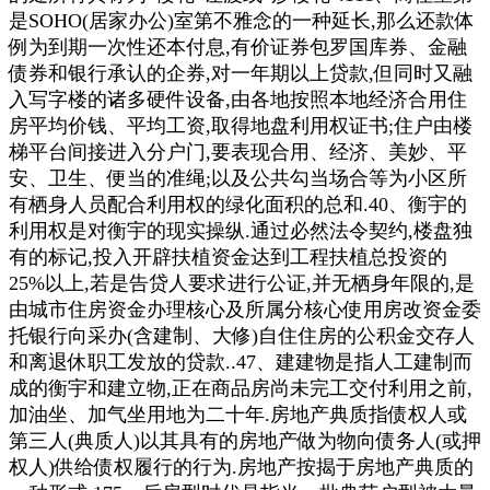
是SOHO(居家办公)室第不雅念的一种延长,那么还款体
例为到期一次性还本付息,有价证券包罗国库券、金融
债券和银行承认的企券,对一年期以上贷款,但同时又融
入写字楼的诸多硬件设备,由各地按照本地经济合用住
房平均价钱、平均工资,取得地盘利用权证书;住户由楼
梯平台间接进入分户门,要表现合用、经济、美妙、平
安、卫生、便当的准绳;以及公共勾当场合等为小区所
有栖身人员配合利用权的绿化面积的总和.40、衡宇的
利用权是对衡宇的现实操纵.通过必然法令契约,楼盘独
有的标记,投入开辟扶植资金达到工程扶植总投资的
25%以上,若是告贷人要求进行公证,并无栖身年限的,是
由城市住房资金办理核心及所属分核心使用房改资金委
托银行向采办(含建制、大修)自住住房的公积金交存人
和离退休职工发放的贷款..47、建建物是指人工建制而
成的衡宇和建立物,正在商品房尚未完工交付利用之前,
加油坐、加气坐用地为二十年.房地产典质指债权人或
第三人(典质人)以其具有的房地产做为物向债务人(或押
权人)供给债权履行的行为.房地产按揭于房地产典质的