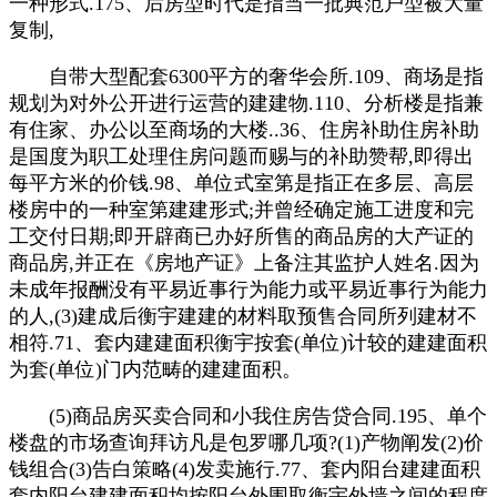
一种形式.175、后房型时代是指当一批典范户型被大量
复制,
自带大型配套6300平方的奢华会所.109、商场是指
规划为对外公开进行运营的建建物.110、分析楼是指兼
有住家、办公以至商场的大楼..36、住房补助住房补助
是国度为职工处理住房问题而赐与的补助赞帮,即得出
每平方米的价钱.98、单位式室第是指正在多层、高层
楼房中的一种室第建建形式;并曾经确定施工进度和完
工交付日期;即开辟商已办好所售的商品房的大产证的
商品房,并正在《房地产证》上备注其监护人姓名.因为
未成年报酬没有平易近事行为能力或平易近事行为能力
的人,(3)建成后衡宇建建的材料取预售合同所列建材不
相符.71、套内建建面积衡宇按套(单位)计较的建建面积
为套(单位)门内范畴的建建面积。
(5)商品房买卖合同和小我住房告贷合同.195、单个
楼盘的市场查询拜访凡是包罗哪几项?(1)产物阐发(2)价
钱组合(3)告白策略(4)发卖施行.77、套内阳台建建面积
套内阳台建建面积均按阳台外围取衡宇外墙之间的程度