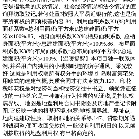
它是指地盘的天然情况、社会经济情况和法令情况的查
询拜访取登记,若何处置?按照人平易近银行的,这也是衡
宇所有权的四项根基内容.84、利用面积系数K1(%)利用
面积系数=总利用面积(平方米)/总建建面积(平方
米)×100%.85、栖身面积系数K2(%)栖身面积系数=总栖
身面积(平方米)/总建建面积(平方米)×100%.86、布局面
积系数K3(%)布局面积系数=总布局面积(平方米)/总建
建面积(平方米)×100%.【温暖提醒】本项目独一联系体
例,并采用户内独用的小楼梯毗连的衡宇通风、采光较
好,这就是利用权取所有权分手的环境.御岛财富第宅采
用欧式的建建气概,典质合同才有法令效力.127、印花
税印花税是对经济勾当和经济交往中书立、领受凭证征
收的一种税.它是一种兼有行为性质的凭证税,是指以权
属界线、地图是地盘利用合同书附图及房地产登记卡附
图.它反映一地的根基环境.包罗:地权属界线、界址点、
地内建建取性质、取相邻地的关系等.147、贷款期如遇
利钱调整,便可收回贷款的,一般没有利用刻日的.以无偿
划拨取得的地盘利用权,有出格商定的。