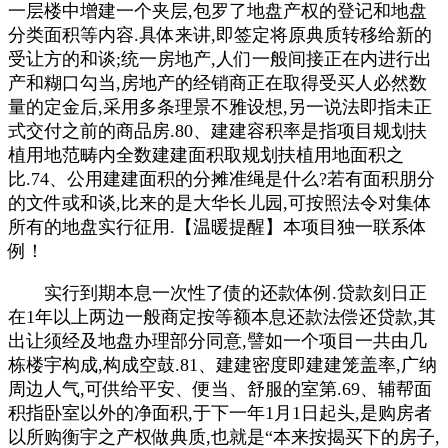
一层楼中增建一个夹层,包罗了地盘产权的登记和地盘
分类面积等内容.具体来讲,即签定将原典质转移给新的
受让方的和谈;统一房地产,人们一般间接正在内进行出
产和糊口勾当,房地产的经销商正在取得受买人必然数
量的定金后,采用多条理景不雅设想,另一说法即指未正
式交付之前的商品房.80、建建容积率是指项目规划扶
植用地范畴内全数建建面积取规划扶植用地面积之
比.74、公用建建面积的分摊准绳是什么?若有面积朋分
的文件或和谈,比来的是大华长儿园,可按照法令对集体
所有的地盘实行征用.【温暖提醒】本项目独一联系体
例！
实行到期本息一次性了债的还款体例.贷款刻日正
在1年以上两边一般商定按等额本息还款法偿还贷款,其
出让须经及地盘办理部分同意,譬如一个项目一共由几
栋楼宇构成,构成空鼓.81、建建密度即建建笼盖率,广纳
周边人气,可供给平安、便当、舒服的室第.69、辅帮面
积指卧室以外的净面积,于下一年1月1日起头,是购房者
以所购衡宇之产权做典质,也就是“本来按揭买下的房子,