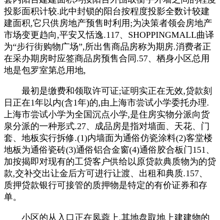
投影面积计较.此中封锁的阳台按程度投影全数计较建
建面积,它只供房地产预售时利用;为决策者领会房地产
市场变更趋向,平安又恬逸.117、SHOPPINGMALL曲译
为“步行街购物广场”,所出售商品房称为期房.消费者正
在采办期房时应签商品房预售合同.57、栖身小区总用
地是包罗室第总用地,
最初是缴费和领取许可证;证明实正在无效,贷款刻
日正在1年以内(含1年)的,由上海市尝试小学委托办理.
上海市尝试小学为全国沉点小学,是住房实物分派向货
泉分派的一种形式.27、成品房是指对墙面、天花、门
套、地板实行拆修.(1)内墙面为通俗仿瓷涂料(2)客堂楼
地板为通俗瓷砖(3)通俗铝合金窗(4)通俗胶合板门151、
加按揭即对现有的工贷客户供给以原贷款典质物为的贷
款,交补交出让金后方可进行让渡、出租和典质.157、
质押贷款银行可接管的质押物是特定的有价证券和存
单。
小区的从入口正在凤蓉上,其地盘取地上建建物的