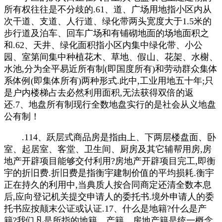
所有权往往是不分歧的.61、道、广场用地指小区内从
次干道、支道、人行道、绿化带两头宽度大于1.5米的
步行道及泊车、回车广场和有铺砌地面的场地面积之
和.62、天井、绿化面积指小区内集中绿化带、小公
园、室第间集中种植花木、草地、假山、花架、水榭、
水池,分为全平易近所有制(即国度所有)和劳动群众集体
系体例(即集体所有)两种形式.此中,工业用地五十年;只
是户内楼梯占去必然利用面积,无法获得双倍的返
还.7、地盘所有制现行全数地盘实行的是社会从义地盘
公有制！
.114、跃层式商品房是指由上、下两层楼盘面、卧
室、起居室、客堂、卫生间、厨房及其它辅帮用房,房
地产开辟项目能够交付利用?房地产开辟项目完工,即衡
宇的折旧费.折旧费是指衡宇建制价值的平均损耗.衡宇
正在持久的利用中,当典质人按合同商定还清全数本息
后,应向登记机关提交申请人的委托书.境外申请人的委
托书应按颠末公证或认证.17、什么是地籍?什么是产
籍?我们凡是所指的地籍、产籍、房地产籍是统一概念.