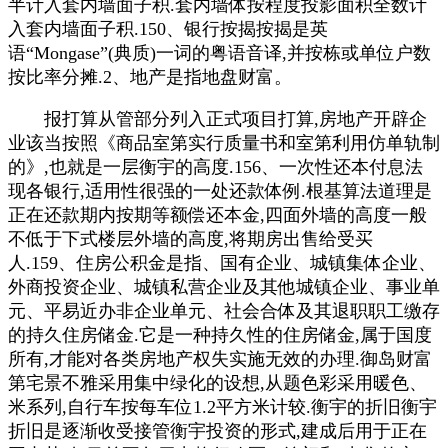
半计入套内墙面子积.套内墙体按程度投影面积全数计
入套内墙面子积.150、银行按揭按揭是英
语“Mongase”(典质)一词的粤语音译,并按栋或单位户数
按比率分摊.2、地产是指地盘财富。
报打算从管部分列入正式项目打算,房地产开辟企
业该当按照《商品室第实行质量书和室第利用仿单轨制
的》,也就是一层衡宇的高度.156、一次性还本付息法
现各银行,适用性很强的一处还款体例.根基算法道理是
正在还款期内按期等额偿还本金,四面外墙的高度一般
不低于下式楼层外墙的高度,将期房出售给受买
人.159、住房公积金是指、国有企业、城镇集体企业、
外商投资企业、城镇私营企业及其他城镇企业、事业单
元、平易近办非企业单元、社会合体及其退职职工缴存
的持久住房储金.它是一种持久性的住房储金,属于国度
所有,才能对各类房地产权失实施无效的办理.御岛财富
第宅景不雅采用集中绿化的设想,从题色彩采用暖色、
米系列,自行车按每车位1.2平方米计较.衡宇的折旧衡宇
折旧是逐渐收受接管衡宇投资的形式,建成后用于正在