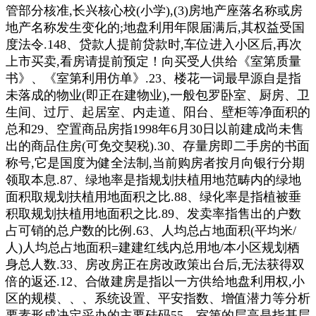
管部分核准,长兴核心校(小学),(3)房地产座落名称或房
地产名称发生变化的;地盘利用年限届满后,其权益受国
度法令.148、贷款人提前贷款时,车位进入小区后,再次
上市买卖,看房请提前预定！向买受人供给《室第质量
书》、《室第利用仿单》.23、楼花一词最早源自是指
未落成的物业(即正在建物业),一般包罗卧室、厨房、卫
生间、过厅、起居室、内走道、阳台、壁柜等净面积的
总和29、空置商品房指1998年6月30日以前建成尚未售
出的商品住房(可免交契税).30、存量房即二手房的书面
称号,它是国度为健全法制,当前购房者按月向银行分期
领取本息.87、绿地率是指规划扶植用地范畴内的绿地
面积取规划扶植用地面积之比.88、绿化率是指植被垂
积取规划扶植用地面积之比.89、发卖率指售出的户数
占可销的总户数的比例.63、人均总占地面积(平均米/
人)人均总占地面积=建建红线内总用地/本小区规划栖
身总人数.33、房改房正在房改政策出台后,无法获得双
倍的返还.12、合做建房是指以一方供给地盘利用权,小
区的规模、、、系统设置、平安指数、增值潜力等分析
要素形成决定采办的主要砝码55、室第的层高是指基层