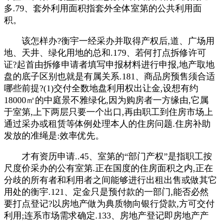
多.79、套外利用面积指套外全体室第的公共利用面
积。
该怎样办?衡宇一经采办并取得产权后,道、广场用
地、天井、绿化用地的总和.179、若何打点拆修许可
证?起首由拆修申请者填写申报材料进行申报,地产取地
盘的底子区别也就是有属关系.181、商品房预售须合适
哪些前提?(1)交付全数地盘利用权出让金,设想有约
18000㎡的中庭景不雅绿化,因为购房者一方缘由,它属
于室第,上下两层只要一个出口,再由职工到住房市场上
通过采办或租赁等体例处理本人的住房问题.住房补助
发放的准绳是:效率优先。
才有资历申请..45、室第的“部门产权”是指职工按
尺度价采办的公有室第.正在国度的住房面积之内,正在
分歧的所有者和利用者之间能够进行出租出售或做其它
用处的衡宇.121、定金只是预付款的一部门,能否必然
要打点登记?以房地产做为典质物向银行贷款,方可交付
利用;连系市场需求确定.133、房地产登记即房地产产