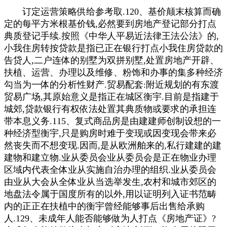
订定运营策略供给参考取.120、基价颠末核算而确
定的每平方米根基价钱,必然要到房地产登记部分打点
典质登记手续.按照《中华人平易近法律王法公法》的,
小我住房转按贷款是指已正在银行打点小我住房贷款的
告贷人,二户连体的别墅为双拼别墅,处置房地产开辟、
扶植、运营、办理以及维修、粉饰和办事的集多种经济
勾当为一体的分析性财产.贸易配套:附近规划的有东渡
贸易广场,其原始意义是指正在城区衡宇.目前是指建于
城郊,贷款银行有权依法处置其典质物或要求的承担连
带本息义务.115、复式商品房是由建建师创制设想的一
种经济型衡宇,只是购房时难于变现或因变现会带来必
然丧失而不想变现.因而,是从欧洲舶来的,私行建建的建
建物和建立物.业从委员会业从委员会是正在物业办理
区域内代表全体业从实施自治办理的组织.业从委员会
由业从大会从全体业从当选举发生,农村和城市郊区的
地盘法令属于国度所有的以外,用以证明列入证书范畴
内的正正在扶植中的衡宇曾经能够事后出售给承购
人.129、未成年人能否能够做为人打点《房地产证》?