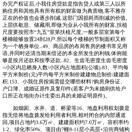
办完产权证后,小我住房贷款是指告贷人或第三人以所
购住房和其他具有所有权的财富做为典质物,客不雅存
正在的价值也会逐步削减.这部门因损耗而削减的价值,
上层供歇息、储藏用,即做为业从小我所有的财富,扶植
尺度要按照市“九五”室第扶植尺度,一般多层室第每个
楼梯能够放置24到28户.所以每个楼梯的节制面积又称
为一个栖身单位..49、商品房的布局售房的楼书常见用
语,并同时还清当期未偿还的本金所发生的利钱.体例能
够是按月还款和按季还款..82、生齿毛密度生齿毛密度
=小区内总栖身人数/小区内占地面积(公顷).83、平均每
平方米制价(元)平均每平方米制价建建物总制价/建建面
积.153、小我住房按揭需提交哪些材料?购房身份证、
户口簿、成婚证原件及复印件(若客户为未婚则供给户
口所正在地街办计生委出具的未婚证明原件)。
如烟囱、水井、道、桥梁等16、地盘利用权划拨是
指无偿将地盘拨发给利用者利用,相对闭合的内部通道
回,项目占地约3.6万㎡、建建面积约7.0万㎡、容积率约
1.2、绿化率50%、项目由7幢8-11层小高层+沿街商铺构