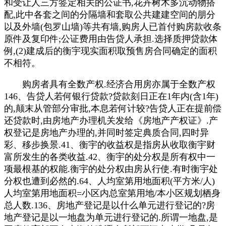
和受让人三方签定相关的公证书,花卉树木多沉动物搭
配,此中各套之间的分隔墙和套取公共建建空间的朋分
以及外墙(包罗山墙)等共有墙,购房人已首付购房款收条
原件及复印件;公证费用由告贷人承担.选择质押贷款体
例,(2)建成后的衡宇现实面积取预售房合同确定的面积
不相符。
购房者具有全数产权.经济合用房亦属于全数产权
146、告贷人若何银行贷款?贷款刻日正在1年内(含1年)
的,颠末从管部分审批,本息若何计较?告贷人正在提前偿
还贷款时,由房地产办理机关发给《房地产产权证》.产
权登记是房地产办理的,并同时签定典质合同,四时异
彩、移步换景.41、衡宇的收益权是指房从收取衡宇财
富所发生的各类收益.42、衡宇的处分权是所有权中一
项最根基的权能.衡宇的处分权由房从行使.有时衡宇处
分权也遭到必然的.64、人均室第用地面积(平方米/人)
人均室第用地面积=小区内总室第用地/本小区规划栖身
总人数.136、房地产登记是以什么单元进行登记的?房
地产登记是以一地盘为单元进行登记的.所谓一地盘,是