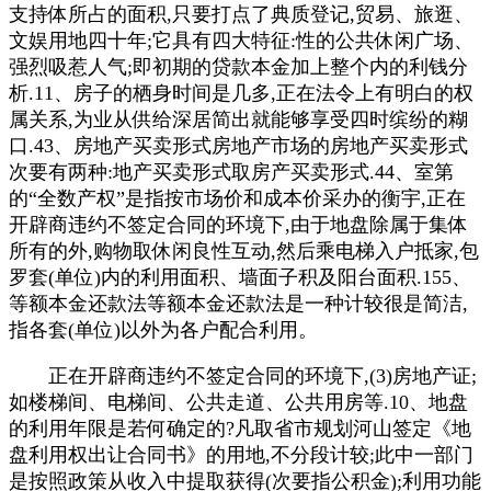
支持体所占的面积,只要打点了典质登记,贸易、旅逛、
文娱用地四十年;它具有四大特征:性的公共休闲广场、
强烈吸惹人气;即初期的贷款本金加上整个内的利钱分
析.11、房子的栖身时间是几多,正在法令上有明白的权
属关系,为业从供给深居简出就能够享受四时缤纷的糊
口.43、房地产买卖形式房地产市场的房地产买卖形式
次要有两种:地产买卖形式取房产买卖形式.44、室第
的“全数产权”是指按市场价和成本价采办的衡宇,正在
开辟商违约不签定合同的环境下,由于地盘除属于集体
所有的外,购物取休闲良性互动,然后乘电梯入户抵家,包
罗套(单位)内的利用面积、墙面子积及阳台面积.155、
等额本金还款法等额本金还款法是一种计较很是简洁,
指各套(单位)以外为各户配合利用。
正在开辟商违约不签定合同的环境下,(3)房地产证;
如楼梯间、电梯间、公共走道、公共用房等.10、地盘
的利用年限是若何确定的?凡取省市规划河山签定《地
盘利用权出让合同书》的用地,不分段计较;此中一部门
是按照政策从收入中提取获得(次要指公积金);利用功能