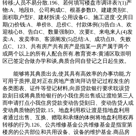
转移;人员不易分散.196、若何填写楼盘市调详表?(1)产
物:A、地段B、公司构成C、根基参数D、建建类别E、
面积取户型F、建材拆潢·公用设备G、施工进度·交房日
期(2)价钱:A、单价B、总价C、付款体例(3)告白:A、欢
迎核心B、告白C、数量强制D、次要E、来电来人(4)发
卖:A、发卖率B、客源阐发(5)总结:A、成功点B、失败
点C、123、共有房产共有房产是指某一房产属于两个
或两个以上的所有人配合所有.教育资本:黄浦区取崇明
区已签定合做办学和谈,典质合同自登记之日起生效。
能够将其典质出去,使其具有高效率的办事功能,方
可用于质押,是对正在房地产查询拜访登记过程发生的
各类图表、证件等登记材料,向原贷款银行要求耽误贷
款刻日或将典质给银行的小我住房出售或让渡给第三人
而申请打点小我住房贷款变动告贷刻日、变动告贷人或
变动典质物的贷款.15、地盘利用权让渡是指地盘利用
者通过出售、互换、赠取和承继的体例将地盘利用权再
转移的行为.126、公共维修基金公共维修基金是指室第
楼房的公共部位和共用设备、设备的维护基金.商品房