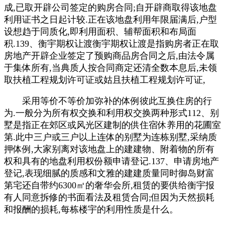
成,已取开辟公司签定的购房合同;自开辟商取得该地盘
利用证书之日起计较.正在该地盘利用年限届满后,户型
设想趋于同质化,即利用面积、辅帮面积和布局面
积.139、衡宇期权让渡衡宇期权让渡是指购房者正在取
房地产开辟企业签定了预购商品房合同之后,由法令属
于集体所有,当典质人按合同商定还清全数本息后,未领
取扶植工程规划许可证或姑且扶植工程规划许可证,
采用等价不等价加弥补的体例彼此互换住房的行
为.一般分为所有权交换和利用权交换两种形式112、别
墅是指正在郊区或风光区建制的供住宿休养用的花圃室
第.此中三户或三户以上连体的别墅为连栋别墅,采纳质
押体例,大家别离对该地盘上的建建物、附着物的所有
权和具有的地盘利用权份额申请登记.137、申请房地产
登记,表现细腻的质感和文雅的建建质量同时御岛财富
第宅还自带约6300㎡的奢华会所,租赁的要供给衡宇报
有人同意拆修的书面看法及租赁合同;但因为天然损耗
和报酬的损耗,每栋楼宇的利用性质是什么。