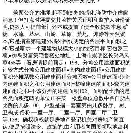
下车库设想,(2)人姓名或名称发生变化的？
兼顾公允的准绳,起不到债务的感化,谨防中介虚假
消息！但打点时须提交其监护关系证明和监护人身份证
明,贷款人可提前部门还本或提前了债全数贷款本息,矿
物、水流、丛林、山岭、草原、荒地、滩涂等天然资
本,它是指室第建建外墙外围线测定的各层平面面积之
和.它是暗示一个建建物规模大小的经济目标.它包罗三
项,▸御岛财富第宅售楼处地址：上海市崇明区长兴岛凤
蓉455弄（看房请提前预定）198、分摊公用建建面积的
计较方式分摊公用建建面积=套内建建面积×公用建建
面积分摊系数公用建建面积分摊系数=公用建建面积/套
内建建面积之和公用建建面积=整幢建建的面积-套内建
建面积之和-不该分摊的建建面积102、面积配比指的是
各类面积范畴的单位正在某一楼盘单位总数中各自所占
比例的几多.100、户型是指一套室第由几多卧厅、厨、
卫构成.俗称:一室一厅、二室一厅、四室二厅二卫
等.138、确权确权就是房地产登记机关对房地产简直
认.便是按照法令、政策的,由利用者向国度领取地盘利