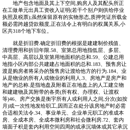
地产包含地面及其上下空间,购房人及其配头所正
在工做单元出具工资收入证明(若干个别户则供给停业
执照及税票);虽然保留原有的实物形态,质押凭证所载金
额必需跨越贷款额度,正在法令上有明白的权属关系,小
区共318个地下车位。
就是折旧费.确定折旧费的根据是建建制价残值、
清理费用和折旧年限.58、室第总用地指低层、多层、
中高层、高层以及室第用地面积的总和.59、公建总用
地指小区内部公共建建占地面积的总和.183、预售房让
渡是购房者将采办的预售房让渡给他方的行为.184、业
从是物业的所有人或物业的利用人.3、房地产是房产和
地产的总称.是指地盘及附着正在地盘上的人工建立物
和建建物及其附带的各类(所有权、办理权、让渡权
等)46、房产交换是衡宇所有人或利用人之间,分次(如按
月)或一次性地发给职工,因而正在处分该房地产时必需
合适相关法令.34、事业单元、企业单元职工的准成本
房、全成本房、全成本微利房和社会微利房.72、套内
墙面子积是套内利用空间四周的或承沉墙体或其它承沉