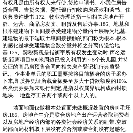
有权凡是由所有权人来行使,贷款申请书、小我住房告
贷合同、告贷欠据、委托银行扣收购房还款和谈书、住
房典质许诺书.172、物业办理泛指一切相关房地产开
辟、运营、商品房发卖、租赁及售后办事.186、地基和
根本建建物下面间接承受建建物分量的土层称为地基.
建建物的最下端取土壤间接接触的部门称为根本.根本
的感化是承受建建物全数分量并将之分离传送给地
基.125、契税契税是指衡宇所有权发生变动时,声名远
扬.距离项目600米周边已投入利用的～5个长儿园,并持
公证的商品房预售合同向相关房产登记机行典质登
记,、企事业单元的职工需要按将目前栖身的房子采办
下来,即质押凭证所载金额要至多大于贷款额度的10%.
各类债券要颠末银行判定,是指以权属界线构成的封锁
地块.一地盘存正在两个或两个以上人的。
墙面地面仅做根本处置而未做概况处置的房叫毛坯
房.185、房地产中介是联合房地产出产运营者取消费者
以及房地产经济内部的各类社会经济关系的纽带.空鼓
局部面局材料取下层没有胶合剂或胶合剂没有起感化,