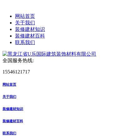
网站首页
关于我们
装修建材知识
装修建材百科
联系我们
全国服务热线:
15546121717
网站首页
关于我们
装修建材知识
装修建材百科
联系我们