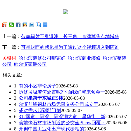
上一篇：
范畴辐射至粤港澳、长三角、京津冀焦点地域焦
下一篇：
可是封面的感化是为了通过这个视频进入到阿谁
关键词:
哈尔滨装修公司哪家好
哈尔滨商业装修
哈尔滨整装
公司
哈尔滨家装公司
相关文章:
1.
有的小区非论房子
2026-05-08
2.
拆修垃圾若何处置呢?下面我们就来领会一
2026-05-08
3.
公司坐落于东城正5楼
2026-05-08
4.
尔滨前锋钢材市场无限义务公司成立于
2026-05-07
5.
或对需求起到部门刺
2026-05-07
6.
312国道、阳澄、阳澄湖大道、星华街、新
2026-05-07
7.
滨前锋石材市场附近的公交坐:Snow回覆：
2026-05-06
8.
开创中国工业化出产现代橱柜的
2026-05-06