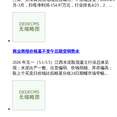
月-3月，归母净利润-154.97万元，行业排名4/23，2、...
商业商报价根基不变午后期货弱势未
2026 年五一（5.1-5.5）江西水泥取混凝土行业总体呈
现：水泥出产一般、出货偏弱、价钱弱稳、库存偏高；
取上个买卖日价钱比拟根基分歧24日期螺市场窄幅...