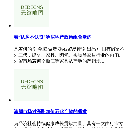
着“认房不认贷”等房地产政策组合拳的
是若何的？ 金梅 做者 砺石贸易评论 出品 中国有谚富不
外三代，建材、家具、陶瓷、卖场等家居行业的内消、
外贸市场若何？浙江等家具从产地的产销现...
满脚市场对高附加值石化产物的需求
为经济社会持续健康成长贡献力量。具有一支由行业专