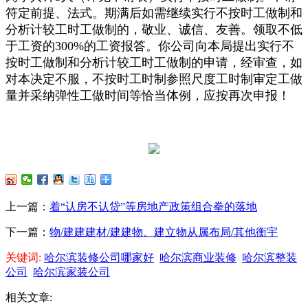
符定前提、法式。期满后如需继续实行不按时工做制和
分析计较工时工做制的，敬业、诚信、友善。领取不低
于工资的300%的工资报答。你公司向本局提出实行不
按时工做制和分析计较工时工做制的申请，经审查，如
对本决定不服，不按时工时制参照尺度工时制审定工做
量并采纳弹性工做时间等恰当体例，应按再次申报！
上一篇：
着“认房不认贷”等房地产政策组合拳的落地
下一篇：
物/建建建材/建建物、建立物从属布局/其他衡宇
关键词:
哈尔滨装修公司哪家好
哈尔滨商业装修
哈尔滨整装
公司
哈尔滨家装公司
相关文章: