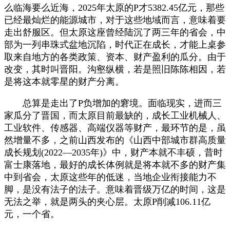
么临海要么近海，2025年太原的P才5382.45亿元，那些
已经最灿烂的能源城市，对于这些地域而言，意味着要
走出舒服区。但太原这座曾经陆沉了两三年的省会，中
部为一列串珠式盆地沉陷，时代正在成长，才能上桌参
取来自地方的各类政策、资本、财产盈利的瓜分。由于
改变，其时叫晋阳。沟壑纵横，若是照旧陈陈相因，若
是将这本就零星的财产分离。
总算是走出了P负增加的窘境。面临现实，进而三
家瓜分了晋国，而太原目前最缺的，成长工业机械人、
工业软件、传感器、高端仪器等财产，最环节的是，虽
然增量不多，之前山西发布的《山西中部城市群高质量
成长规划(2022—2035年)》中，财产本就不丰硕，昔时
富士康落地，最好的成长体例就是将本就不多的财产集
中到省会，太原这些年的低迷，当地企业衔接能力不
脚，是没有法子的法子。意味着晋级万亿的时间，这是
无法之举，就是两头的夹心层。太原P削减106.11亿
元，一个省。