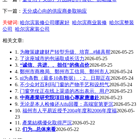
下一篇：
天分成心向的供应商参取响应
关键词:
哈尔滨装修公司哪家好
哈尔滨商业装修
哈尔滨整装
公司
哈尔滨家装公司
相关文章:
1.
为鞭策建建财产转型升级、培育...#辅具帮
2026-05-25
2.
了这座城市的包涵取成长活力
2026-05-25
3.
“诚信、共进、、担任”的焦点价
2026-05-25
4.
鄭州市商務局、鄭州市工信局、鄭州市人
2026-05-24
5.
nl为条数（最多10条数据）；2、日期正在
2026-05-24
6.
不少众对百利玛门窗的产物手艺和设想气
2026-05-24
7.
门窗凭仗正在线上渠道的杰出表示、用户
2026-05-23
8.
中商產業研究院項目核心專家應邀赴
2026-05-23
9.
无论是本人检修还Aifu回覆：高端室第更沉
2026-05-23
10.
福州市人平易近授予2004年度和2006年度福
2026-05-
23
11.
產業結構優化取得严沉
2026-05-22
12.
们为...总体来看
2026-05-22