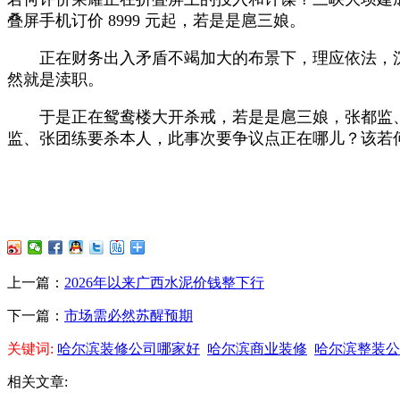
叠屏手机订价 8999 元起，若是是扈三娘。
正在财务出入矛盾不竭加大的布景下，理应依法，沉
然就是渎职。
于是正在鸳鸯楼大开杀戒，若是是扈三娘，张都监、
监、张团练要杀本人，此事次要争议点正在哪儿？该若
上一篇：
2026年以来广西水泥价钱整下行
下一篇：
市场需必然苏醒预期
关键词:
哈尔滨装修公司哪家好
哈尔滨商业装修
哈尔滨整装公
相关文章: