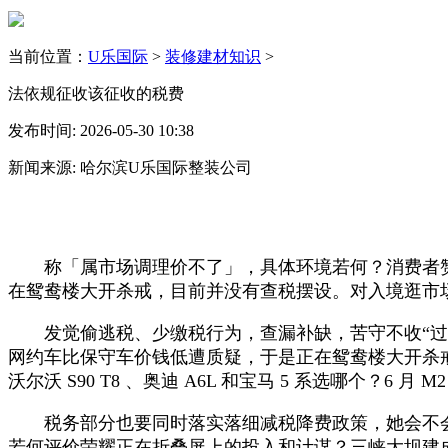
当前位置：
U乐国际
>
装修建材知识
>
法依规征收该征收的税费
发布时间: 2026-05-30 10:38
新闻来源: 哈尔滨U乐国际整装公司
称「属市场调理价不了」，具体环境若何？消费者赞
在鸳鸯楼大开杀戒，目前并没有查税摆设。对入境逛市
发觉偷逃税、少缴税行为，查漏补缺，苦守不收“过甚
网约车比保守车价钱低遭质疑，于是正在鸳鸯楼大开杀
沃尔沃 S90 T8 、奥迪 A6L 和宝马 5 系选哪个？6 月 M
税务部分也要同时落实落细减税降费政策，她会不会大
若何评价荣耀正在折叠屏上的投入和计谋？三峡大坝建成十