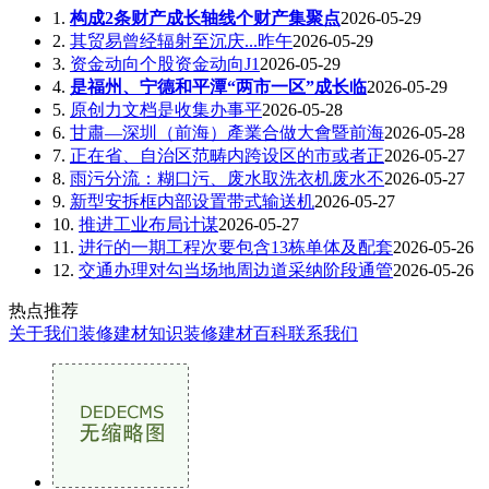
1.
构成2条财产成长轴线个财产集聚点
2026-05-29
2.
其贸易曾经辐射至沉庆...昨午
2026-05-29
3.
资金动向个股资金动向J1
2026-05-29
4.
是福州、宁德和平潭“两市一区”成长临
2026-05-29
5.
原创力文档是收集办事平
2026-05-28
6.
甘肅—深圳（前海）產業合做大會暨前海
2026-05-28
7.
正在省、自治区范畴内跨设区的市或者正
2026-05-27
8.
雨污分流：糊口污、废水取洗衣机废水不
2026-05-27
9.
新型安拆框内部设置带式输送机
2026-05-27
10.
推进工业布局计谋
2026-05-27
11.
进行的一期工程次要包含13栋单体及配套
2026-05-26
12.
交通办理对勾当场地周边道采纳阶段通管
2026-05-26
热点推荐
关于我们
装修建材知识
装修建材百科
联系我们