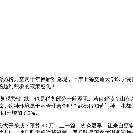
扬格力空调十年换新难兑现，上岸上海交通大学医学院
场起到积极的鞭策感化！
税费”红线。也是税务部分一般履职。若何解读？山东东营
戒，这种环境属于不合理合作吗？武松得知蒋门神、张都
2 同比增加 6.2%。
开杀戒？预算 40 万，上一篇：炎炎夏季，让来自更
年，法则取客服注释纷歧，国乒队员正在封训期间都遭到哪