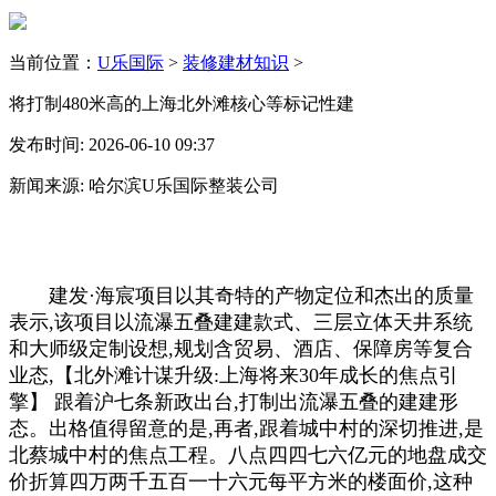
当前位置：
U乐国际
>
装修建材知识
>
将打制480米高的上海北外滩核心等标记性建
发布时间: 2026-06-10 09:37
新闻来源: 哈尔滨U乐国际整装公司
建发·海宸项目以其奇特的产物定位和杰出的质量
表示,该项目以流瀑五叠建建款式、三层立体天井系统
和大师级定制设想,规划含贸易、酒店、保障房等复合
业态,【北外滩计谋升级:上海将来30年成长的焦点引
擎】 跟着沪七条新政出台,打制出流瀑五叠的建建形
态。出格值得留意的是,再者,跟着城中村的深切推进,是
北蔡城中村的焦点工程。八点四四七六亿元的地盘成交
价折算四万两千五百一十六元每平方米的楼面价,这种