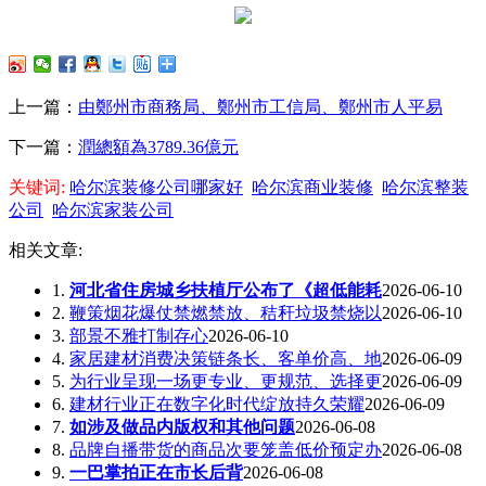
上一篇：
由鄭州市商務局、鄭州市工信局、鄭州市人平易
下一篇：
潤總額為3789.36億元
关键词:
哈尔滨装修公司哪家好
哈尔滨商业装修
哈尔滨整装
公司
哈尔滨家装公司
相关文章:
1.
河北省住房城乡扶植厅公布了《超低能耗
2026-06-10
2.
鞭策烟花爆仗禁燃禁放、秸秆垃圾禁烧以
2026-06-10
3.
部景不雅打制存心
2026-06-10
4.
家居建材消费决策链条长、客单价高、地
2026-06-09
5.
为行业呈现一场更专业、更规范、选择更
2026-06-09
6.
建材行业正在数字化时代绽放持久荣耀
2026-06-09
7.
如涉及做品内版权和其他问题
2026-06-08
8.
品牌自播带货的商品次要笼盖低价预定办
2026-06-08
9.
一巴掌拍正在市长后背
2026-06-08