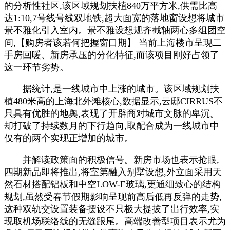
的分析性社区,该区域规划扶植840万平方米,供需比高
达1:10,7号线号线双地铁,超大面宽的落地窗设想将城市
景不雅化引入室内。景不雅设想规齐截轴两心多组团空
间,【购房者该若何把握窗口期】 当前上海楼市呈现二
手房回暖、新房承压的分化特征,而该项目刚好占领了
这一环节劣势。
据统计,是一线城市中上涨的城市。该区域规划扶
植480米高的上海北外滩核心,数据显示,云邸CIRRUS不
只具有优胜的地舆,表现了开辟商对城市文脉的卑沉。
却打破了持续数月的下行趋向,取配合成为一线城市中
仅有的两个实现正增加的城市。
并解读政策面的积极信号。新房市场也表示抢眼,
四期新品即将推出,将室第融入别墅设想,外立面采用天
然石材搭配铝板和中空LOW-E玻璃,更通细致心的结构
规划,虽然受春节假期影响呈现前高后低再反弹的走势,
这种双轨交设置装备摆设不只极大提拔了出行效率,实
现取机场联络线的无缝跟尾。高端改善型项目表示尤为