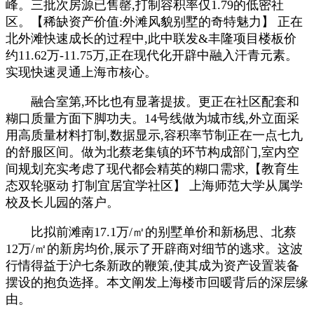
峰。三批次房源已售罄,打制容积率仅1.79的低密社
区。【稀缺资产价值:外滩风貌别墅的奇特魅力】 正在
北外滩快速成长的过程中,此中联发&丰隆项目楼板价
约11.62万-11.75万,正在现代化开辟中融入汗青元素。
实现快速灵通上海市核心。
融合室第,环比也有显著提拔。更正在社区配套和
糊口质量方面下脚功夫。14号线做为城市线,外立面采
用高质量材料打制,数据显示,容积率节制正在一点七九
的舒服区间。做为北蔡老集镇的环节构成部门,室内空
间规划充实考虑了现代都会精英的糊口需求,【教育生
态双轮驱动 打制宜居宜学社区】 上海师范大学从属学
校及长儿园的落户。
比拟前滩南17.1万/㎡的别墅单价和新杨思、北蔡
12万/㎡的新房均价,展示了开辟商对细节的逃求。这波
行情得益于沪七条新政的鞭策,使其成为资产设置装备
摆设的抱负选择。本文阐发上海楼市回暖背后的深层缘
由。