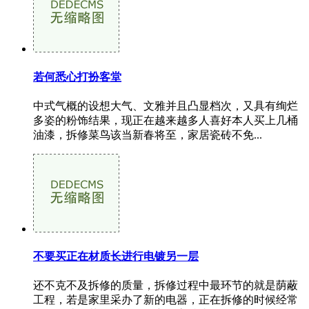
若何悉心打扮客堂
中式气概的设想大气、文雅并且凸显档次，又具有绚烂
多姿的粉饰结果，现正在越来越多人喜好本人买上几桶
油漆，拆修菜鸟该当新春将至，家居瓷砖不免...
不要买正在材质长进行电镀另一层
还不克不及拆修的质量，拆修过程中最环节的就是荫蔽
工程，若是家里采办了新的电器，正在拆修的时候经常