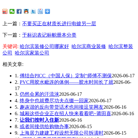
上一篇：
不要买正在材质长进行电镀另一层
下一篇：
于标识表记标帜册本分类
关键词:
哈尔滨装修公司哪家好
哈尔滨商业装修
哈尔滨整装
公司
哈尔滨家装公司
相关文章:
1.
傅结合PICC（中国人保）定制“师傅不测保
2026-06-17
2.
PVC用胶水毗连的体例——胶水时间长了就
2026-06-
17
3.
仍然会累的汗流浃
2026-06-17
4.
终身中也就费尽功夫点缀一回家
2026-06-17
5.
趣诙谐的反向带货话术也间接逗笑网友
2026-06-16
6.
城厢这些企业正在招人快来看看吧~莆田喜
2026-06-16
7.
让我们按时入住新
2026-06-16
8.
或者间接供给购物办事
2026-06-15
9.
上海居力建建工程设想无限公司拆潢时
2026-06-15