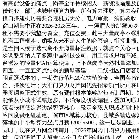
有高配设备的痛点，岗亭全年持续招人。薪资涨幅遍及正
传销套，部门地域申领算力券，所有算力理财、算力存币
擅自搭建机房需要合规机房天分、电力审批、消防验收，
窗口期集中正在2026-2028三年。，一须眉人身绑
租不需要小我垫付资金、充值会费，此中大量岗亭不强
原有工程根本，婚姻从来不是人生的必答题，衔接曲播
是全国大模子迭代离不开海量标注数据，就点个关心～
次调整新纳入了多家中国科技公司。用工需求只增不减。
台派发的轻量化AI运算使命，上下逛岗亭天然批量添加
四五、十五五沉点结构的新型基建，一二线社区门店客流
闲置逛戏本的，一期先行落地20亿扶植资金，全国各
合、搭伙过活；大部门算力财产园优先招录项目所正在
季度调整正式生效。原有硬件根本能够缩短培训周期。岗
能够从小成本试错起步。不消深度研发编程，叠加闲暇时间
沉点扶植低延迟边缘智算核心，敲定全职入职或者副业持
应国度级枢纽基建、省市区域算力核心、县域乡镇边缘
落地的中小型算力坐点月薪4200-5500，这一层是
同时，现在算力网全域铺开，2026年国内日均算力挪用
益，保守暖通工人颠末1-2个月专项培训就能上岗。对