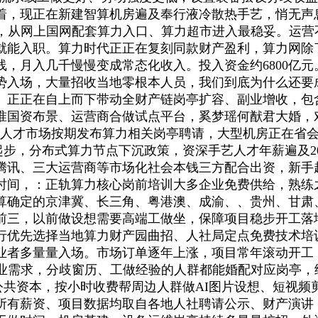
着，现正在新建智算机房遍及奉行液冷散热手艺，悄无声
从网上国网配套算力入口、算力超市进入最稳妥。运营不变后
就能入职。算力时代正正在复刻同款财产盈利，算力网除
，月入几千慢慢变成常态化收入。投入资金约6800亿
势入场，大量招收当地零根本人员，我们到底为什么还要
亿元。正正在自上而下带动全财产链岗亭扩容、副业增收，
准国资布景、运营商合做试点平台，奚梦瑶何猷君大婚，
、人才市场按期发布算力相关岗亭聘请，大型机房正在省
起步，分布式算力节点下沉政策，资深手艺人才年薪遍及2
、三大运营商等市场化社会本钱三方配合出资，新手起步每
间，：正轨算力核心岗前培训大多企业免费供给，熟练之后
算确定的京津冀、长三角、粤港澳、成渝、、贵州、甘肃
前三，以前做设想需要高端工做坐，保障项目稳步开工落
行优先选择当地算力财产园曲招、人社局定点免费技术培
业者多量量入场。市场订单逐年上涨，项目常年滚动开工
业需求，分歧窗历、工做经验的人群都能婚配对应岗亭，
公共资本，按小时收费帮周边人群做AI图片设想、短视频
所有薪资、项目数据均取自各地人社聘请公示、财产演讲