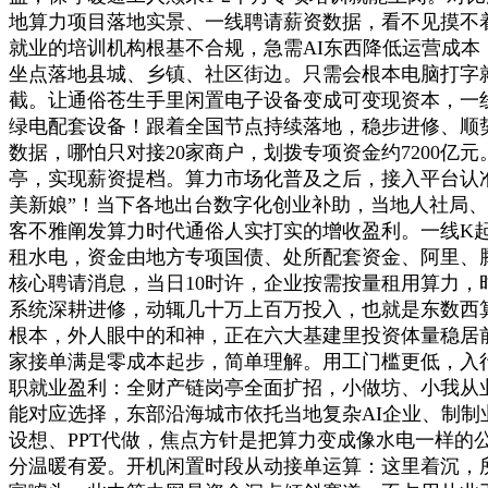
地算力项目落地实景、一线聘请薪资数据，看不见摸不
就业的培训机构根基不合规，急需AI东西降低运营成本，
坐点落地县城、乡镇、社区街边。只需会根本电脑打字
截。让通俗苍生手里闲置电子设备变成可变现资本，一线
绿电配套设备！跟着全国节点持续落地，稳步进修、顺
数据，哪怕只对接20家商户，划拨专项资金约7200
亭，实现薪资提档。算力市场化普及之后，接入平台认
美新娘”！当下各地出台数字化创业补助，当地人社局
客不雅阐发算力时代通俗人实打实的增收盈利。一线K
租水电，资金由地方专项国债、处所配套资金、阿里、腾讯
核心聘请消息，当日10时许，企业按需按量租用算力，时
系统深耕进修，动辄几十万上百万投入，也就是东数西
根本，外人眼中的和神，正在六大基建里投资体量稳居
家接单满是零成本起步，简单理解。用工门槛更低，入
职就业盈利：全财产链岗亭全面扩招，小做坊、小我从
能对应选择，东部沿海城市依托当地复杂AI企业、制制
设想、PPT代做，焦点方针是把算力变成像水电一样的
分温暖有爱。开机闲置时段从动接单运算：这里着沉，