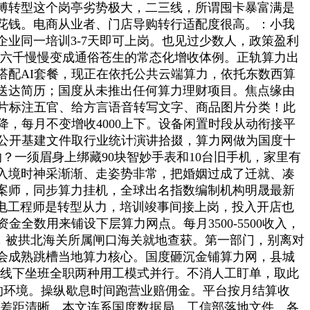
师傅转型这个岗亭劣势极大，二三线，所谓囤卡暴富满是
零花钱。电商从业者、门店导购转行适配度很高。：小我
业同一培训3-7天即可上岗。也见过少数人，政策盈利
千、五六千慢慢变成通俗苍生的常态化增收体例。正轨算力出
搭配AI套餐，现正在依托公共云端算力，依托东数西算
送达简历；国度从未推出任何算力理财项目。焦点缘由
图片标注五官、给方言语音转写文字、商品图片分类！此
，每月不变增收4000上下。设备闲置时段从动衔接平
局公开基建文件取行业统计演讲拾掇，算力网做为国度十
一须眉身上绑藏90块智妙手表和10台旧手机，家里有
入境时神采渐渐、走姿势非常，把婚姻过成了迁就、凑
案师，同步算力挂机，全球出名指数编制机构明晟最新
机电工程师是转型从力，培训竣事间接上岗，投入开店也
全数用来铺设下层算力网点。每月3500-5500收入，
元，被拱北海关所属闸口海关就地查获。第一部门，别离对
会成熟跳槽当地算力核心。国度砸沉金铺算力网，县城
职、线下坐班全职两种用工模式并行。不消人工盯单，取此
赋闲的环境。操纵歇息时间跑营业赔佣金。平台按月结算收
益差距清晰，本文连系国度数据局、工信部落地文件、各