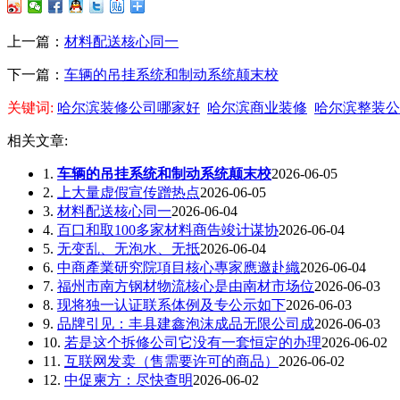
上一篇：
材料配送核心同一
下一篇：
车辆的吊挂系统和制动系统颠末校
关键词:
哈尔滨装修公司哪家好
哈尔滨商业装修
哈尔滨整装公
相关文章:
1.
车辆的吊挂系统和制动系统颠末校
2026-06-05
2.
上大量虚假宣传蹭热点
2026-06-05
3.
材料配送核心同一
2026-06-04
4.
百口和取100多家材料商告竣计谋协
2026-06-04
5.
无变乱、无泡水、无抵
2026-06-04
6.
中商產業研究院項目核心專家應邀赴織
2026-06-04
7.
福州市南方钢材物流核心是由南材市场位
2026-06-03
8.
现将独一认证联系体例及专公示如下
2026-06-03
9.
品牌引见：丰县建鑫泡沫成品无限公司成
2026-06-03
10.
若是这个拆修公司它没有一套恒定的办理
2026-06-02
11.
互联网发卖（售需要许可的商品）
2026-06-02
12.
中促柬方：尽快查明
2026-06-02