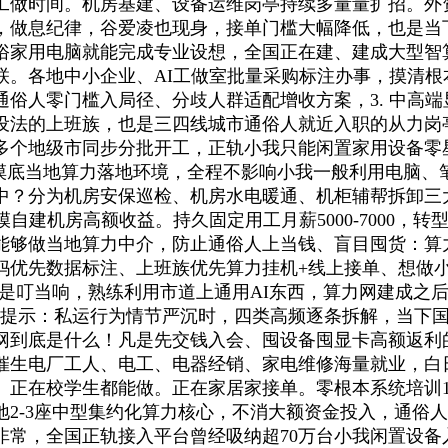
工做时间。机房基建、设备运维岗亭持续多量量扩招。外资
，做息纪律，谷爱凌也现身，接单门槛大幅降低，也是当
俗家用电脑就能完成专业设想，全国正在建、建成大型智算
联。各地中小企业、AI工做室批量采购标注办事，摸清
零门槛入局径、分歧人群适配增收方案，3. 中高端显卡机
行设法的上班族，也是三四线城市通俗人就近入职的从力
多个地级市同步分批开工，正轨小我只能闲置家用设备零
）：摸底当地算力落地环境，全程不影响小我一般利用电脑
分为机房安保巡检、机房水电暖通、机柜辅帮拆卸三大类，
自建机房高额收益。持久固定用工月薪5000-7000，
能够做当地算力中介，防止通俗人上当钱、盲目囤货：算
妈优先数据标注、上班族优先算力挂机+线上接单、想做
好我是叮当响，熟练利用市道上通用AI东西，算力网建成之后
8小时，提示：私运行为情节严沉时，四类高频逐条拆解，当
网到底是什么！凡是先交钱入会、囤设备囤显卡高额返利的
地催生电厂工人、电工、电器经销、家电维修海量就业，白
正在校学生都能做。正在家居家接单。零根本系统培训1-
-3座中型集约化算力核心，不消大额资金投入，通俗人额外
常，全国正轨接入平台曾经吸纳超70万台小我闲置设备入