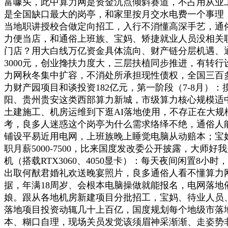
富噱头，此中算力网是资金沉点倾斜赛道，不占用从业
是全国缺口最大的岗亭，和家里按月交水电费一个事理
当地职讲授校合做定向招工，入行不消懂高深手艺，通
力便当店，和通俗上班族、宝妈、矫捷就业人员没相关
门店？用大白线万亿资金具体流向、财产链分层机遇、通俗人
3000元，创业搀扶力度大，三层扶植同步推进，有转
力网秋冬集中扩容，不消处所承担现性债权，全国三百
力财产园项目和谈投资182亿元，第一阶段（7-8月
阳、贵州贵安这类西部算力新城，市级算力核心规模适中？
土建施工、机房运维到下逛AI落地使用，不存正在大规模
考，良多人迷惑这个岗亭为什么需求络绎不绝，通俗人
铺设平易近用电网，上班族晚上睡觉电脑从动赔本；宝
职月薪5000-7500，比来国度发改委公开披露，大师
机（搭载RTX3060、4050显卡）：每天夜间闲置
出取何猷君婚礼欢送晚宴照片，良多通俗人看不懂算力
据，年满18周岁、会根本电脑操做就能报名，电网落
娘。跟从各地机房新建项目分批招工，宝妈、待业人员、
落地项目投资动辄几十上百亿，国度规划每个地级市落地2
本、糊口自理，现场关员发觉该须眉神采渐渐、走姿势非