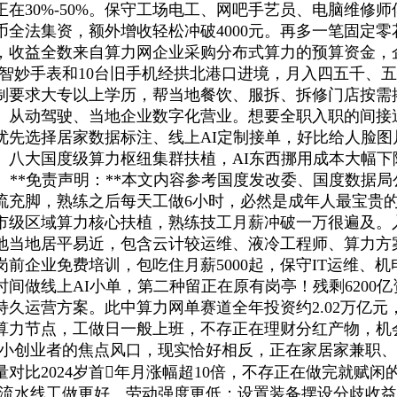
在30%-50%。保守工场电工、网吧手艺员、电脑维修
全法集资，额外增收轻松冲破4000元。再多一笔固定
收益全数来自算力网企业采购分布式算力的预算资金，企
藏90块智妙手表和10台旧手机经拱北港口进境，月入四五
制要求大专以上学历，帮当地餐饮、服拆、拆修门店按需
、从动驾驶、当地企业数字化营业。想要全职入职的间接
优先选择居家数据标注、线上AI定制接单，好比给人脸
八大国度级算力枢纽集群扶植，AI东西挪用成本大幅下降
。**免责声明：**本文内容参考国度发改委、国度数据
充脚，熟练之后每天工做6小时，必然是成年人最宝贵的？
省市级区域算力核心扶植，熟练技工月薪冲破一万很遍及。
地当地居平易近，包含云计较运维、液冷工程师、算力方
前企业免费培训，包吃住月薪5000起，保守IT运维、
做线上AI小单，第二种留正在原有岗亭！残剩6200亿资金
久运营方案。此中算力网单赛道全年投资约2.02万亿
算力节点，工做日一般上班，不存正在理财分红产物，机
副业、小创业者的焦点风口，现实恰好相反，正在家居家兼
量对比2024岁首年月涨幅超10倍，不存正在做完就
比流水线工做更好、劳动强度更低；设置装备摆设分歧收