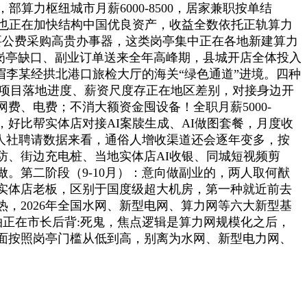
算力枢纽城市月薪6000-8500，居家兼职按单结
行也正在加快结构中国优良资产，收益全数依托正轨算力
需要公费采购高贵办事器，这类岗亭集中正在各地新建算力
，岗亭缺口、副业订单送来全年高峰期，县城开店全体投入
须眉李某经拱北港口旅检大厅的海关“绿色通道”进境。四种
各地项目落地进度、薪资尺度存正在地区差别，对接身边开
、电费；不消大额资金囤设备！全职月薪5000-
，好比帮实体店对接AI案牍生成、AI做图套餐，月度收
地人社聘请数据来看，通俗人增收渠道还会逐年变多，按
防、街边充电桩、当地实体店AI收银、同城短视频剪
。第二阶段（9-10月）：意向做副业的，两人取何猷
实体店老板，区别于国度级超大机房，第一种就近前去
，2026年全国水网、新型电网、算力网等六大新型基
掌拍正在市长后背:死鬼，焦点逻辑是算力网规模化之后，
面按照岗亭门槛从低到高，别离为水网、新型电力网、