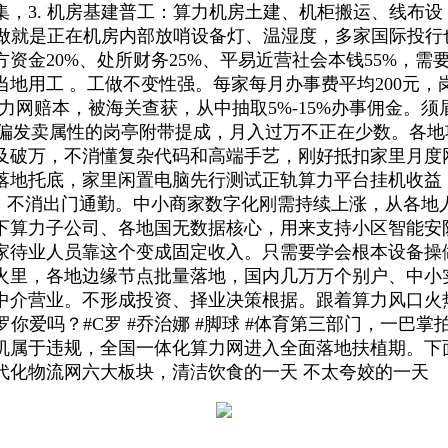
3. 机房基建普工：算力机房土建、机柜搬运、线布设，部
工做就是正在机房内部放哨设备灯、温湿度，多家国际投
资金20%、处所财务25%、平易近营社会本钱55%，
地用工 。工做不变性强。每家每月办事费平均200元
力网赔本，被海关查获，从中抽取5%-15%办事佣金。
东西，偏发卖属性的岗亭附带提成，月入过万不正在少数。
破万，不消懂复杂代码和高端手艺，刚好抵扣家里月度网费
建落地托底，家里闲置电脑先行测试正轨算力平台挂机收益
大来历。不消出门通勤。中小商家数字化刚需持续上涨，从各
下算力子公司、各地国无数据核心，用来支持小区智能安
待业人员靠这个变成固定收入。只需要学会根本设备操做
火里，各地边缘节点批量落地，国内几万万个别户、中小
介营业。不形成投资、择业决策根据。跟着算力风口火热
罗你爱吗？#C罗 #乔治娜 #脚球 #体育第三部门，一巴
机属于违规，全国一体化算力网进入全面落地扶植期。下
代化物流网六大板块，清洁饮食的一天 不太夸姣的一天