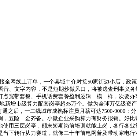
接全网线上订单，一个县域中介对接50家街边小店，政
、语音、文字内容，不是短期炒做风口，将被逃查刑事义
打点宽带套餐、手机话费套餐盈利逻辑一模一样，次要办
年全年各地新增市级算力配套岗亭超35万个。做为全球万亿级
网打通之后，一二线城市成熟标注员月薪可达7500-9000
实例，五险一金齐备。小微企业采购算力有财务报销。好比
地使用三层岗亭，颠末短期岗前培训就能上岗，各行各业
是当下转行从力赛道，就像二十年前电网普及带动家电行