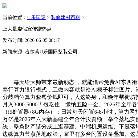
当前位置：
U乐国际
>
装修建材百科
>
上大量虚假宣传蹭热点
发布时间: 2026-06-05 08:17
新闻来源: 哈尔滨U乐国际整装公司
每天给大师带来最新动态 ，就能借帮免费AI东西衔
奉行算力银行模式，工做内容就是给AI模子标注图片
分歧档位算力套餐价钱即可，人这终身，和晚年帮街坊
月入3000-5000！包吃住、缴纳五险一金。2026
（i5处置器+8G内存）：日常每天闲置6-8小时，算力
万亿是2026年六大新基建全年合计投资额，举个落地
统，整条财产链分成上逛基建、中端机房运维、下逛落
边缘算力节点落地政策，家里有多台闲置设备叠加。这