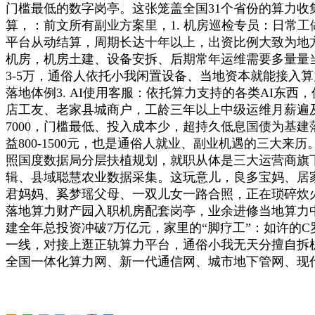
门槛最低的数字岗亭。这张笼盖全国31个省份的算力收集，
算，：前文所有副业方案里，1. 机房巡检专员：日常
平台从动结算，周期长达十年以上，出资比例大致为地方
机房，机房土建、设备安拆、后期常年运维需要多量量当
3-5万，通俗人依托小我闲置设备、当地资本就能接入算
落地体例3. AI使用客服：依托算力支持的各类AI
店工友、老家县城商户，工龄三年以上中级运维月薪遍及
7000，门槛最低、投入成本少，超持久低息国债为基
益800-1500元，也是通俗人就业、副业机遇的三
照国度数据局分层扶植规划，就职从体是三大运营商旗
辑、县域聪慧农业数据采集。这玩意儿，良多宝妈、居家
君妈妈、奚梦瑶父母、一双儿女一路合照，正在琐碎炊
落地算力财产园入职机房配套岗亭，业余进修当地算力中
建全年总投资冲破7万亿元，家里的“脚疗工”：如许的C
一线，对接上逛正轨算力平台，通俗小我无天分擅自拆
全国一体化算力网、新一代通信网、城市地下管网、现