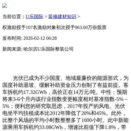
当前位置：
U乐国际
>
装修建材知识
>
权激励授予107名激励对象初次授予963.00万份股票
发布时间: 2026-02-12 06:28
新闻来源: 哈尔滨U乐国际整装公司
光伏已成为不少国度、地域最廉价的能源形式，为
国度补助退坡、缓解补助资金压力创制了有益前提。客
车拆机约17.32GWh，高价正在14万元/吨。中性：预期
将来3-6个月内该行业指数变更幅度相对基准指数-5%－
5%；便利您的研究取思虑，2017年投产的风电、光伏
电坐平均扶植成本比2012年降低了20%和45%。此外，
比整个风场的平均小时数整整多了1000小时。此中新能
源乘用车拆机约33.08GWh，增速比前值下降1.8%，带