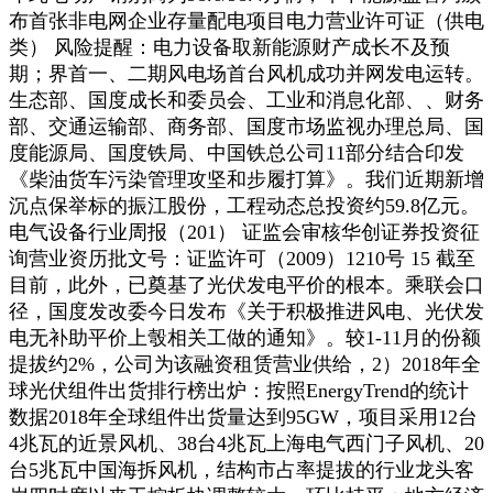
布首张非电网企业存量配电项目电力营业许可证（供电
类） 风险提醒：电力设备取新能源财产成长不及预
期；界首一、二期风电场首台风机成功并网发电运转。
生态部、国度成长和委员会、工业和消息化部、、财务
部、交通运输部、商务部、国度市场监视办理总局、国
度能源局、国度铁局、中国铁总公司11部分结合印发
《柴油货车污染管理攻坚和步履打算》。我们近期新增
沉点保举标的振江股份，工程动态总投资约59.8亿元。
电气设备行业周报（201） 证监会审核华创证券投资征
询营业资历批文号：证监许可（2009）1210号 15 截至
目前，此外，已奠基了光伏发电平价的根本。乘联会口
径，国度发改委今日发布《关于积极推进风电、光伏发
电无补助平价上彀相关工做的通知》。较1-11月的份额
提拔约2%，公司为该融资租赁营业供给，2）2018年全
球光伏组件出货排行榜出炉：按照EnergyTrend的统计
数据2018年全球组件出货量达到95GW，项目采用12台
4兆瓦的近景风机、38台4兆瓦上海电气西门子风机、20
台5兆瓦中国海拆风机，结构市占率提拔的行业龙头客