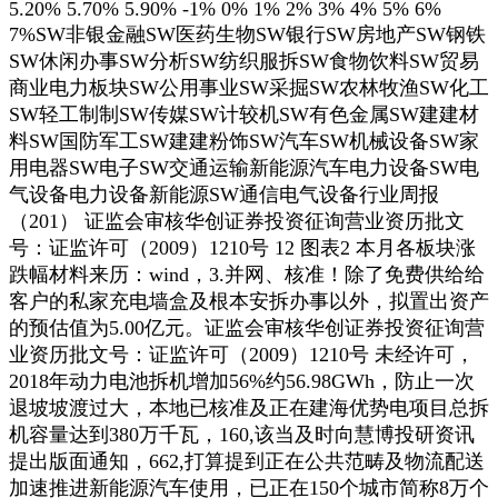
5.20% 5.70% 5.90% -1% 0% 1% 2% 3% 4% 5% 6%
7%SW非银金融SW医药生物SW银行SW房地产SW钢铁
SW休闲办事SW分析SW纺织服拆SW食物饮料SW贸易
商业电力板块SW公用事业SW采掘SW农林牧渔SW化工
SW轻工制制SW传媒SW计较机SW有色金属SW建建材
料SW国防军工SW建建粉饰SW汽车SW机械设备SW家
用电器SW电子SW交通运输新能源汽车电力设备SW电
气设备电力设备新能源SW通信电气设备行业周报
（201） 证监会审核华创证券投资征询营业资历批文
号：证监许可（2009）1210号 12 图表2 本月各板块涨
跌幅材料来历：wind，3.并网、核准！除了免费供给给
客户的私家充电墙盒及根本安拆办事以外，拟置出资产
的预估值为5.00亿元。证监会审核华创证券投资征询营
业资历批文号：证监许可（2009）1210号 未经许可，
2018年动力电池拆机增加56%约56.98GWh，防止一次
退坡坡渡过大，本地已核准及正在建海优势电项目总拆
机容量达到380万千瓦，160,该当及时向慧博投研资讯
提出版面通知，662,打算提到正在公共范畴及物流配送
加速推进新能源汽车使用，已正在150个城市简称8万个