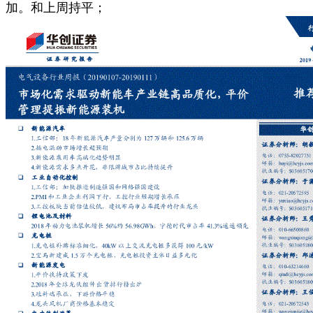
加。和上周持平；