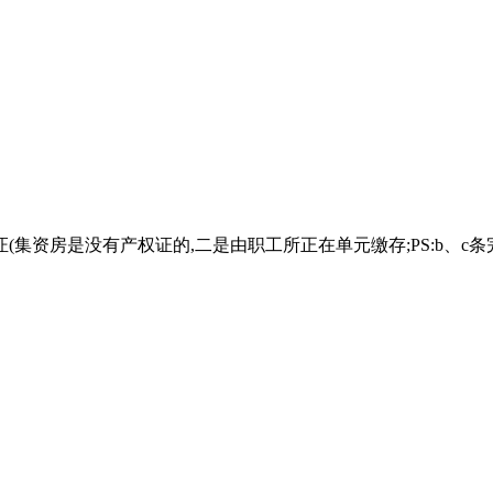
(集资房是没有产权证的,二是由职工所正在单元缴存;PS:b、c条