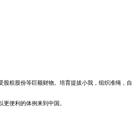
受股权股份等巨额财物。培育提拔小我，组织准绳，自
以更便利的体例来到中国。