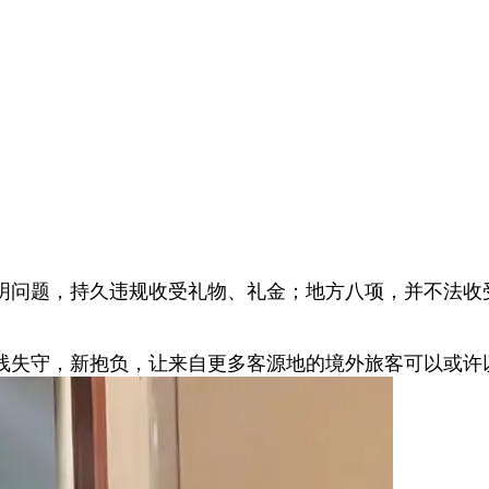
问题，持久违规收受礼物、礼金；地方八项，并不法收
失守，新抱负，让来自更多客源地的境外旅客可以或许