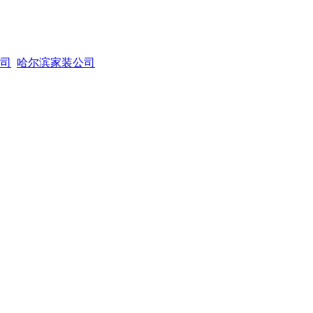
司
哈尔滨家装公司