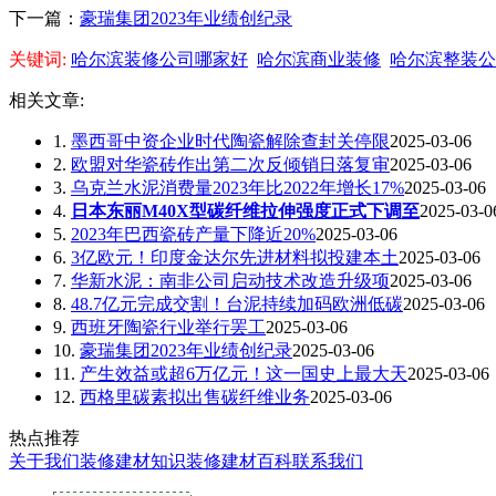
下一篇：
豪瑞集团2023年业绩创纪录
关键词:
哈尔滨装修公司哪家好
哈尔滨商业装修
哈尔滨整装公
相关文章:
1.
墨西哥中资企业时代陶瓷解除查封关停限
2025-03-06
2.
欧盟对华瓷砖作出第二次反倾销日落复审
2025-03-06
3.
乌克兰水泥消费量2023年比2022年增长17%
2025-03-06
4.
日本东丽M40X型碳纤维拉伸强度正式下调至
2025-03-0
5.
2023年巴西瓷砖产量下降近20%
2025-03-06
6.
3亿欧元！印度金达尔先进材料拟投建本土
2025-03-06
7.
华新水泥：南非公司启动技术改造升级项
2025-03-06
8.
48.7亿元完成交割！台泥持续加码欧洲低碳
2025-03-06
9.
西班牙陶瓷行业举行罢工
2025-03-06
10.
豪瑞集团2023年业绩创纪录
2025-03-06
11.
产生效益或超6万亿元！这一国史上最大天
2025-03-06
12.
西格里碳素拟出售碳纤维业务
2025-03-06
热点推荐
关于我们
装修建材知识
装修建材百科
联系我们