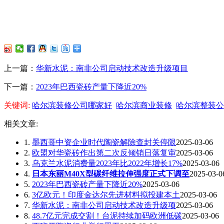
上一篇：
华新水泥：南非公司启动技术改造升级项目
下一篇：
2023年巴西瓷砖产量下降近20%
关键词:
哈尔滨装修公司哪家好
哈尔滨商业装修
哈尔滨整装公
相关文章:
1.
墨西哥中资企业时代陶瓷解除查封关停限
2025-03-06
2.
欧盟对华瓷砖作出第二次反倾销日落复审
2025-03-06
3.
乌克兰水泥消费量2023年比2022年增长17%
2025-03-06
4.
日本东丽M40X型碳纤维拉伸强度正式下调至
2025-03-0
5.
2023年巴西瓷砖产量下降近20%
2025-03-06
6.
3亿欧元！印度金达尔先进材料拟投建本土
2025-03-06
7.
华新水泥：南非公司启动技术改造升级项
2025-03-06
8.
48.7亿元完成交割！台泥持续加码欧洲低碳
2025-03-06