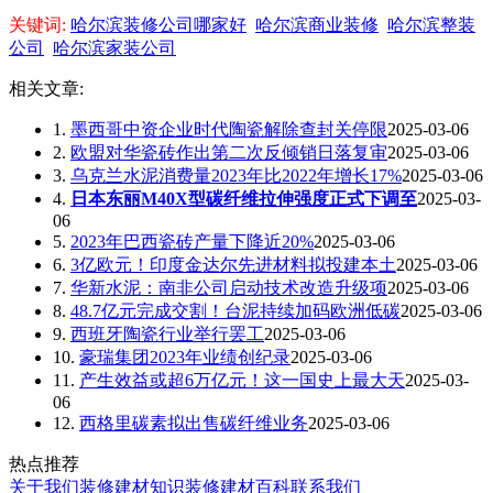
关键词:
哈尔滨装修公司哪家好
哈尔滨商业装修
哈尔滨整装
公司
哈尔滨家装公司
相关文章:
1.
墨西哥中资企业时代陶瓷解除查封关停限
2025-03-06
2.
欧盟对华瓷砖作出第二次反倾销日落复审
2025-03-06
3.
乌克兰水泥消费量2023年比2022年增长17%
2025-03-06
4.
日本东丽M40X型碳纤维拉伸强度正式下调至
2025-03-
06
5.
2023年巴西瓷砖产量下降近20%
2025-03-06
6.
3亿欧元！印度金达尔先进材料拟投建本土
2025-03-06
7.
华新水泥：南非公司启动技术改造升级项
2025-03-06
8.
48.7亿元完成交割！台泥持续加码欧洲低碳
2025-03-06
9.
西班牙陶瓷行业举行罢工
2025-03-06
10.
豪瑞集团2023年业绩创纪录
2025-03-06
11.
产生效益或超6万亿元！这一国史上最大天
2025-03-
06
12.
西格里碳素拟出售碳纤维业务
2025-03-06
热点推荐
关于我们
装修建材知识
装修建材百科
联系我们