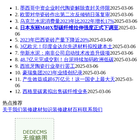
1.
墨西哥中资企业时代陶瓷解除查封关停限
2025-03-06
2.
欧盟对华瓷砖作出第二次反倾销日落复审
2025-03-06
3.
乌克兰水泥消费量2023年比2022年增长17%
2025-03-06
4.
日本东丽M40X型碳纤维拉伸强度正式下调至
2025-03-
06
5.
2023年巴西瓷砖产量下降近20%
2025-03-06
6.
3亿欧元！印度金达尔先进材料拟投建本土
2025-03-06
7.
华新水泥：南非公司启动技术改造升级项
2025-03-06
8.
48.7亿元完成交割！台泥持续加码欧洲低碳
2025-03-06
9.
西班牙陶瓷行业举行罢工
2025-03-06
10.
豪瑞集团2023年业绩创纪录
2025-03-06
11.
产生效益或超6万亿元！这一国史上最大天
2025-03-
06
12.
西格里碳素拟出售碳纤维业务
2025-03-06
热点推荐
关于我们
装修建材知识
装修建材百科
联系我们